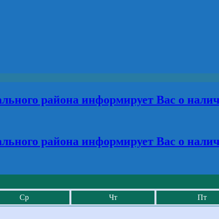
льного района информирует Вас о нали
льного района информирует Вас о нали
Ср
Чт
Пт