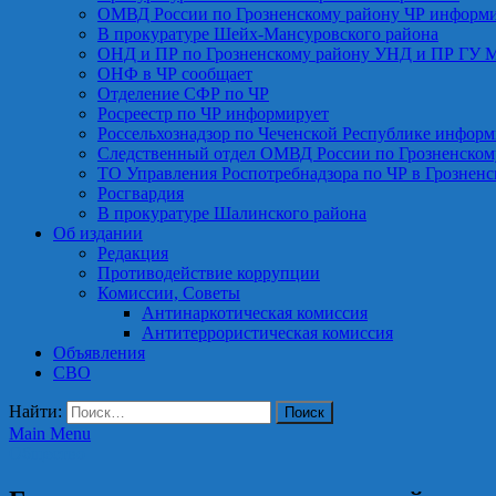
ОМВД России по Грозненскому району ЧР информ
В прокуратуре Шейх-Мансуровского района
ОНД и ПР по Грозненскому району УНД и ПР ГУ 
ОНФ в ЧР сообщает
Отделение СФР по ЧР
Росреестр по ЧР информирует
Россельхознадзор по Чеченской Республике информ
Следственный отдел ОМВД России по Грозненском
ТО Управления Роспотребнадзора по ЧР в Грознен
Росгвардия
В прокуратуре Шалинского района
Об издании
Редакция
Противодействие коррупции
Комиссии, Советы
Антинаркотическая комиссия
Антитеррористическая комиссия
Объявления
СВО
Найти:
Main Menu
Общество