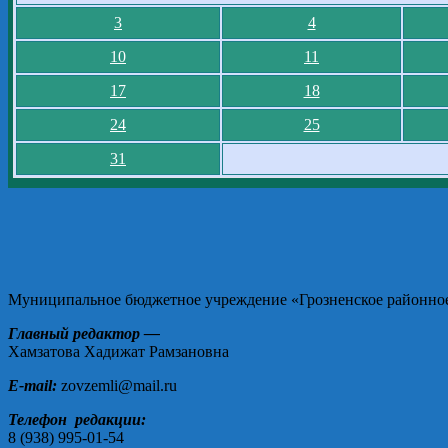
3
4
10
11
17
18
24
25
31
Муниципальное бюджетное учреждение «Грозненское районное 
Главный редактор —
Хамзатова Хадижат Рамзановна
E-mail:
zovzemli@mail.ru
Телефон редакции:
8 (938) 995-01-54