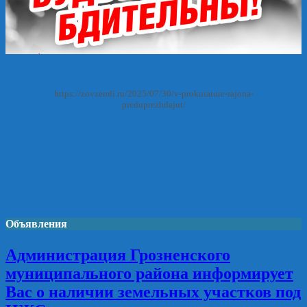
https://zovzemli.ru/2025/07/30/v-prokurature-rajona-
preduprezhdajut/
Объявления
Администрация Грозненского
муниципального района информирует
Вас о наличии земельных участков под