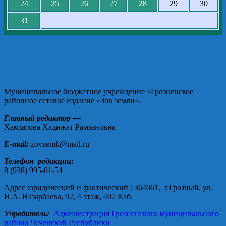
24
25
26
27
28
29
30
31
Муниципальное бюджетное учреждение «Грозненское
районное сетевое издание «Зов земли».
Главный редактор —
Хамзатова Хадижат Рамзановна
E-mail:
zovzemli@mail.ru
Телефон редакции:
8 (938) 995-01-54
Адрес юридический и фактический : 364061, г.Грозный, ул.
Н.А. Назарбаева, 92, 4 этаж, 407 Каб.
Учредитель:
Администрация Грозненского муниципального
района Чеченской Республики