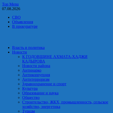
Skip
Top Menu
to
07.08.2026
content
СВО
Объявления
В прокуратуре
Власть и политика
Новости
К ГОДОВЩИНЕ АХМАТА-ХАДЖИ
КАДЫРОВА
Новости района
Антинарко
Антикоррупция
Антитерроризм
Здравоохранение и спорт
Культура
Образование и наука
Общество
Строительство, ЖКХ, промышленность, сельское
хозяйство, энергетика
Туризм