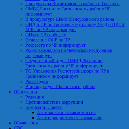
Прокуратура Висаитовского района г. Грозного
ОМВД России по Грозненскому району ЧР
информирует
В прокуратуре Шейх-Мансуровского района
ОНД и ПР по Грозненскому району УНД и ПР ГУ
МЧС по ЧР информирует
ОНФ в ЧР сообщает
Отделение СФР по ЧР
Росреестр по ЧР информирует
Россельхознадзор по Чеченской Республике
информирует
Следственный отдел ОМВД России по
Грозненскому району ЧР информирует
ТО Управления Роспотребнадзора по ЧР в
Грозненском информирует
Росгвардия
В прокуратуре Шалинского района
Об издании
Редакция
Противодействие коррупции
Комиссии, Советы
Антинаркотическая комиссия
Антитеррористическая комиссия
Объявления
СВО