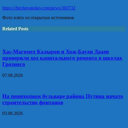
https://chechnyatoday.com/news/383732
Фото взято из открытых источников
Related Posts
Хас-Магомед Кадыров и Хож-Бауди Дааев
проверили ход капитального ремонта в школах
Грозного
07.08.2026
На пешеходном бульваре района Путина начато
строительство фонтанов
03.08.2026