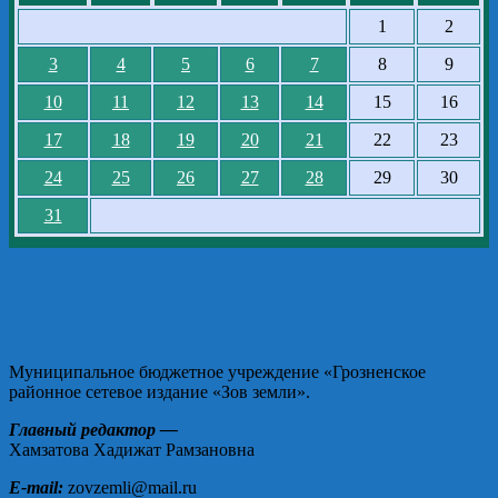
1
2
3
4
5
6
7
8
9
10
11
12
13
14
15
16
17
18
19
20
21
22
23
24
25
26
27
28
29
30
31
Муниципальное бюджетное учреждение «Грозненское
районное сетевое издание «Зов земли».
Главный редактор —
Хамзатова Хадижат Рамзановна
E-mail:
zovzemli@mail.ru