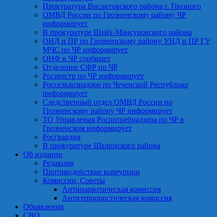
Прокуратура Висаитовского района г. Грозного
ОМВД России по Грозненскому району ЧР
информирует
В прокуратуре Шейх-Мансуровского района
ОНД и ПР по Грозненскому району УНД и ПР ГУ
МЧС по ЧР информирует
ОНФ в ЧР сообщает
Отделение СФР по ЧР
Росреестр по ЧР информирует
Россельхознадзор по Чеченской Республике
информирует
Следственный отдел ОМВД России по
Грозненскому району ЧР информирует
ТО Управления Роспотребнадзора по ЧР в
Грозненском информирует
Росгвардия
В прокуратуре Шалинского района
Об издании
Редакция
Противодействие коррупции
Комиссии, Советы
Антинаркотическая комиссия
Антитеррористическая комиссия
Объявления
СВО