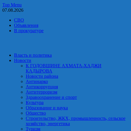
Skip
Top Menu
to
07.08.2026
content
СВО
Объявления
В прокуратуре
Власть и политика
Новости
К ГОДОВЩИНЕ АХМАТА-ХАДЖИ
КАДЫРОВА
Новости района
Антинарко
Антикоррупция
Антитерроризм
Здравоохранение и спорт
Культура
Образование и наука
Общество
Строительство, ЖКХ, промышленность, сельское
хозяйство, энергетика
Туризм