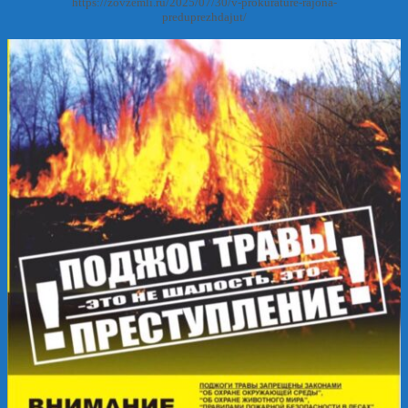
https://zovzemli.ru/2025/07/30/v-prokurature-rajona-
preduprezhdajut/