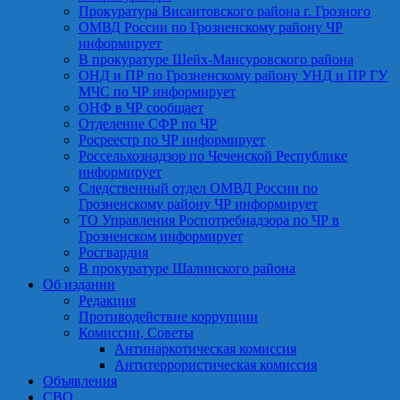
Прокуратура Висаитовского района г. Грозного
ОМВД России по Грозненскому району ЧР
информирует
В прокуратуре Шейх-Мансуровского района
ОНД и ПР по Грозненскому району УНД и ПР ГУ
МЧС по ЧР информирует
ОНФ в ЧР сообщает
Отделение СФР по ЧР
Росреестр по ЧР информирует
Россельхознадзор по Чеченской Республике
информирует
Следственный отдел ОМВД России по
Грозненскому району ЧР информирует
ТО Управления Роспотребнадзора по ЧР в
Грозненском информирует
Росгвардия
В прокуратуре Шалинского района
Об издании
Редакция
Противодействие коррупции
Комиссии, Советы
Антинаркотическая комиссия
Антитеррористическая комиссия
Объявления
СВО