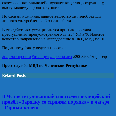
своем составе сильнодействующее вещество, сотруднику,
выступавшему в роли закупщика.
По словам мужчины, данное вещество он приобрел для
личного употребления, без цели сбыта.
В его действиях усматриваются признаки состава
преступления, предусмотренного ст. 234 УК РФ. Изъятое
вещество направлено на исследование в ЭКЦ МВД по ЧР.
По данному факту ведется проверка.
#нарковещество
#полиция
#прессрелиз
#20032025мвдпочр
Пресс-служба МВД по Чеченской Республике
Related Posts
В Чечне титулованный спортсмен-полицейский
провёл «Зарядку со стражем порядка» в лагере
«Горный ключ»