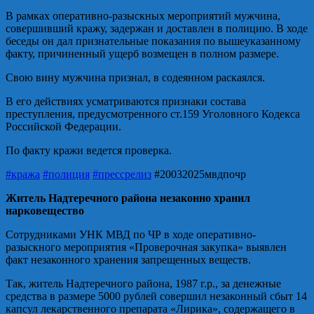
В рамках оперативно-разыскных мероприятий мужчина,
совершивший кражу, задержан и доставлен в полицию. В ходе
беседы он дал признательные показания по вышеуказанному
факту, причиненный ущерб возмещен в полном размере.
Свою вину мужчина признал, в содеянном раскаялся.
В его действиях усматриваются признаки состава
преступления, предусмотренного ст.159 Уголовного Кодекса
Российской Федерации.
По факту кражи ведется проверка.
#кража
#полиция
#прессрелиз
#20032025мвдпочр
Житель Надтеречного района незаконно хранил
нарковещество
Сотрудниками УНК МВД по ЧР в ходе оперативно-
разыскного мероприятия «Проверочная закупка» выявлен
факт незаконного хранения запрещенных веществ.
Так, житель Надтеречного района, 1987 г.р., за денежные
средства в размере 5000 рублей совершил незаконный сбыт 14
капсул лекарственного препарата «Лирика», содержащего в