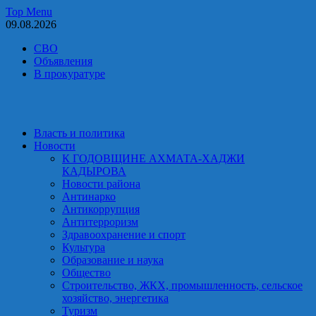
Skip
Top Menu
to
09.08.2026
content
СВО
Объявления
В прокуратуре
Власть и политика
Новости
К ГОДОВЩИНЕ АХМАТА-ХАДЖИ
КАДЫРОВА
Новости района
Антинарко
Антикоррупция
Антитерроризм
Здравоохранение и спорт
Культура
Образование и наука
Общество
Строительство, ЖКХ, промышленность, сельское
хозяйство, энергетика
Туризм