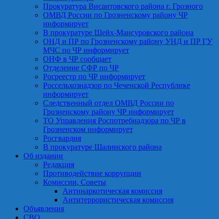
Прокуратура Висаитовского района г. Грозного
ОМВД России по Грозненскому району ЧР
информирует
В прокуратуре Шейх-Мансуровского района
ОНД и ПР по Грозненскому району УНД и ПР ГУ
МЧС по ЧР информирует
ОНФ в ЧР сообщает
Отделение СФР по ЧР
Росреестр по ЧР информирует
Россельхознадзор по Чеченской Республике
информирует
Следственный отдел ОМВД России по
Грозненскому району ЧР информирует
ТО Управления Роспотребнадзора по ЧР в
Грозненском информирует
Росгвардия
В прокуратуре Шалинского района
Об издании
Редакция
Противодействие коррупции
Комиссии, Советы
Антинаркотическая комиссия
Антитеррористическая комиссия
Объявления
СВО