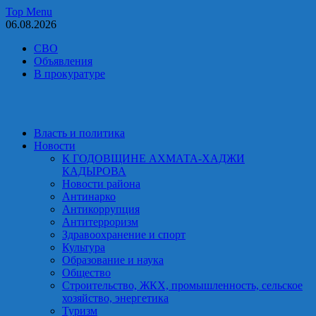
Skip
Top Menu
to
06.08.2026
content
СВО
Объявления
В прокуратуре
Власть и политика
Новости
К ГОДОВЩИНЕ АХМАТА-ХАДЖИ
КАДЫРОВА
Новости района
Антинарко
Антикоррупция
Антитерроризм
Здравоохранение и спорт
Культура
Образование и наука
Общество
Строительство, ЖКХ, промышленность, сельское
хозяйство, энергетика
Туризм