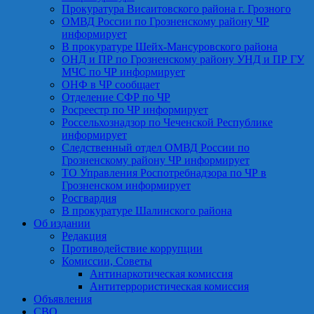
Прокуратура Висаитовского района г. Грозного
ОМВД России по Грозненскому району ЧР
информирует
В прокуратуре Шейх-Мансуровского района
ОНД и ПР по Грозненскому району УНД и ПР ГУ
МЧС по ЧР информирует
ОНФ в ЧР сообщает
Отделение СФР по ЧР
Росреестр по ЧР информирует
Россельхознадзор по Чеченской Республике
информирует
Следственный отдел ОМВД России по
Грозненскому району ЧР информирует
ТО Управления Роспотребнадзора по ЧР в
Грозненском информирует
Росгвардия
В прокуратуре Шалинского района
Об издании
Редакция
Противодействие коррупции
Комиссии, Советы
Антинаркотическая комиссия
Антитеррористическая комиссия
Объявления
СВО