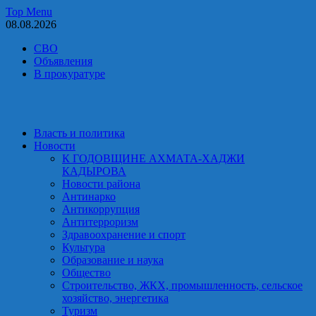
Skip
Top Menu
to
08.08.2026
content
СВО
Объявления
В прокуратуре
Власть и политика
Новости
К ГОДОВЩИНЕ АХМАТА-ХАДЖИ
КАДЫРОВА
Новости района
Антинарко
Антикоррупция
Антитерроризм
Здравоохранение и спорт
Культура
Образование и наука
Общество
Строительство, ЖКХ, промышленность, сельское
хозяйство, энергетика
Туризм