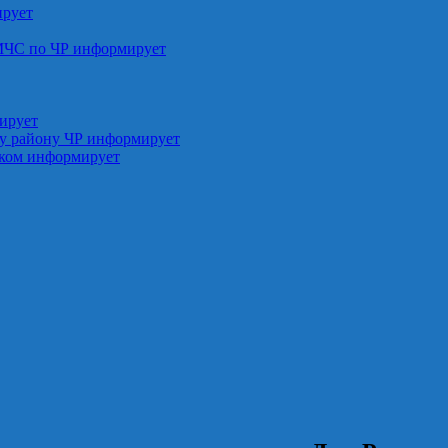
ирует
МЧС по ЧР информирует
ирует
у району ЧР информирует
ском информирует