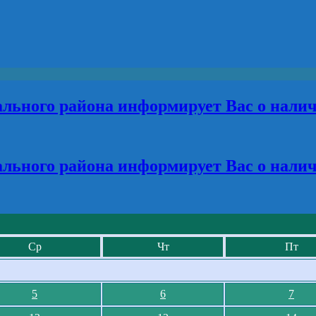
льного района информирует Вас о нали
льного района информирует Вас о нали
Ср
Чт
Пт
5
6
7