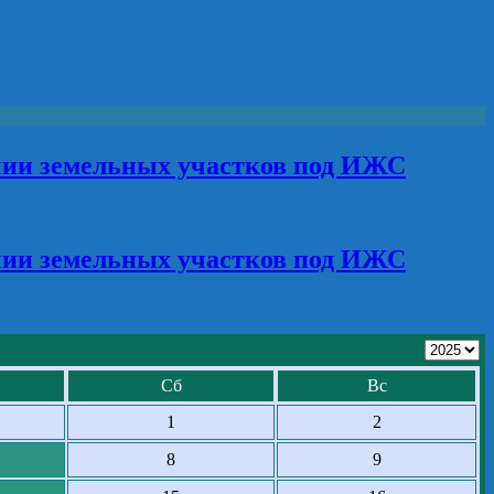
чии земельных участков под ИЖС
чии земельных участков под ИЖС
Сб
Вс
1
2
8
9