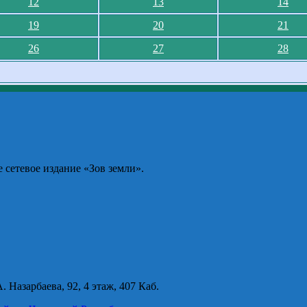
12
13
14
19
20
21
26
27
28
сетевое издание «Зов земли».
 Назарбаева, 92, 4 этаж, 407 Каб.