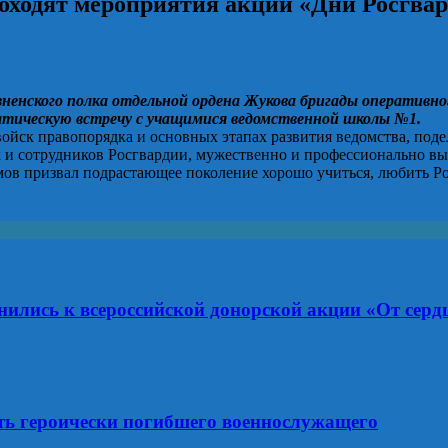
оходят мероприятия акции «Дни Росгва
зненского полка отдельной ордена Жукова бригады оперативног
атическую встречу с учащимися ведомственной школы №1.
 войск правопорядка и основных этапах развития ведомства, по
 и сотрудников Росгвардии, мужественно и профессионально в
в призвал подрастающее поколение хорошо учиться, любить Ро
ились к всероссийской донорской акции «От сердц
ть героически погибшего военнослужащего