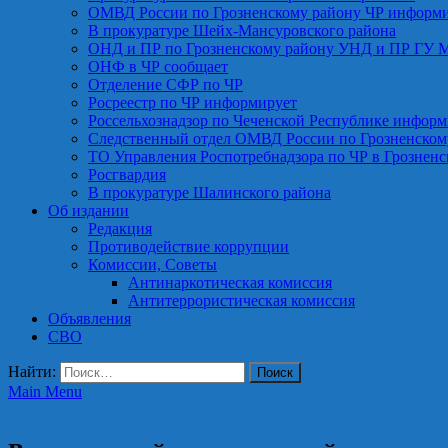
ОМВД России по Грозненскому району ЧР информ
В прокуратуре Шейх-Мансуровского района
ОНД и ПР по Грозненскому району УНД и ПР ГУ 
ОНФ в ЧР сообщает
Отделение СФР по ЧР
Росреестр по ЧР информирует
Россельхознадзор по Чеченской Республике информ
Следственный отдел ОМВД России по Грозненском
ТО Управления Роспотребнадзора по ЧР в Грознен
Росгвардия
В прокуратуре Шалинского района
Об издании
Редакция
Противодействие коррупции
Комиссии, Советы
Антинаркотическая комиссия
Антитеррористическая комиссия
Объявления
СВО
Найти:
Main Menu
Росгвардия