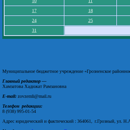
10
11
17
18
24
25
31
Муниципальное бюджетное учреждение «Грозненское районное 
Главный редактор —
Хамзатова Хадижат Рамзановна
E-mail:
zovzemli@mail.ru
Телефон редакции:
8 (938) 995-01-54
Адрес юридический и фактический : 364061, г.Грозный, ул. Н.А.