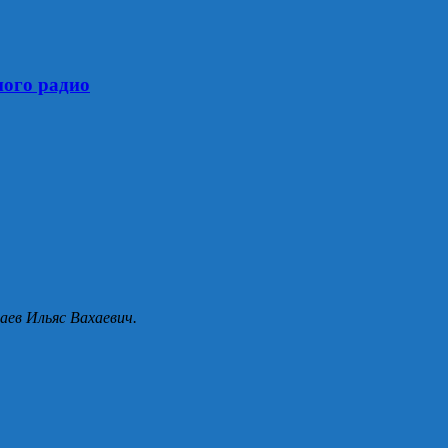
ного радио
аев Ильяс Вахаевич.