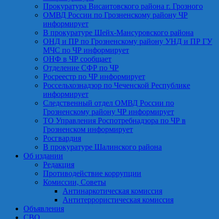
Прокуратура Висаитовского района г. Грозного
ОМВД России по Грозненскому району ЧР
информирует
В прокуратуре Шейх-Мансуровского района
ОНД и ПР по Грозненскому району УНД и ПР ГУ
МЧС по ЧР информирует
ОНФ в ЧР сообщает
Отделение СФР по ЧР
Росреестр по ЧР информирует
Россельхознадзор по Чеченской Республике
информирует
Следственный отдел ОМВД России по
Грозненскому району ЧР информирует
ТО Управления Роспотребнадзора по ЧР в
Грозненском информирует
Росгвардия
В прокуратуре Шалинского района
Об издании
Редакция
Противодействие коррупции
Комиссии, Советы
Антинаркотическая комиссия
Антитеррористическая комиссия
Объявления
СВО