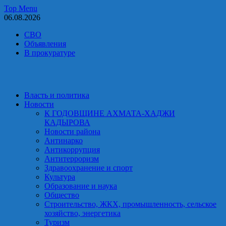
Skip
Top Menu
to
06.08.2026
content
СВО
Объявления
В прокуратуре
Власть и политика
Новости
К ГОДОВЩИНЕ АХМАТА-ХАДЖИ
КАДЫРОВА
Новости района
Антинарко
Антикоррупция
Антитерроризм
Здравоохранение и спорт
Культура
Образование и наука
Общество
Строительство, ЖКХ, промышленность, сельское
хозяйство, энергетика
Туризм