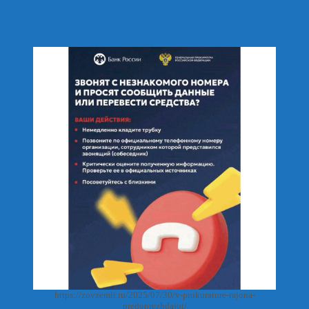
https://zovzemli.ru/2025/07/30/v-prokurature-rajona-
preduprezhdajut/