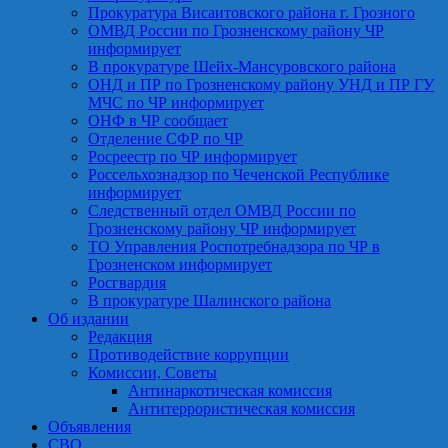
Прокуратура Висаитовского района г. Грозного
ОМВД России по Грозненскому району ЧР
информирует
В прокуратуре Шейх-Мансуровского района
ОНД и ПР по Грозненскому району УНД и ПР ГУ
МЧС по ЧР информирует
ОНФ в ЧР сообщает
Отделение СФР по ЧР
Росреестр по ЧР информирует
Россельхознадзор по Чеченской Республике
информирует
Следственный отдел ОМВД России по
Грозненскому району ЧР информирует
ТО Управления Роспотребнадзора по ЧР в
Грозненском информирует
Росгвардия
В прокуратуре Шалинского района
Об издании
Редакция
Противодействие коррупции
Комиссии, Советы
Антинаркотическая комиссия
Антитеррористическая комиссия
Объявления
СВО