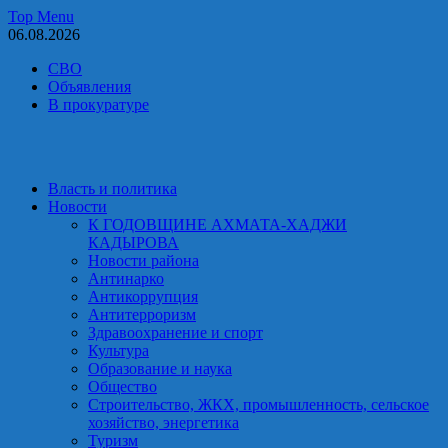
Skip
Top Menu
to
06.08.2026
content
СВО
Объявления
В прокуратуре
Власть и политика
Новости
К ГОДОВЩИНЕ АХМАТА-ХАДЖИ
КАДЫРОВА
Новости района
Антинарко
Антикоррупция
Антитерроризм
Здравоохранение и спорт
Культура
Образование и наука
Общество
Строительство, ЖКХ, промышленность, сельское
хозяйство, энергетика
Туризм