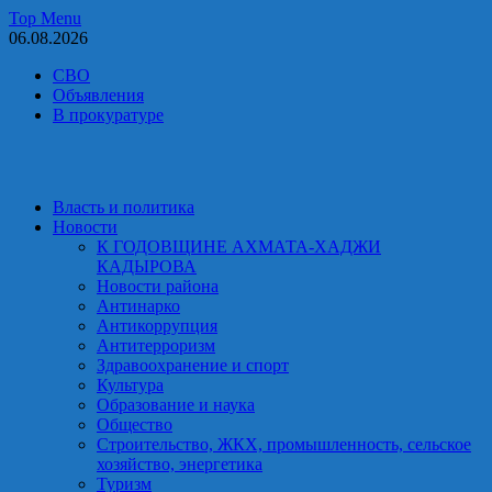
Skip
Top Menu
to
06.08.2026
content
СВО
Объявления
В прокуратуре
Власть и политика
Новости
К ГОДОВЩИНЕ АХМАТА-ХАДЖИ
КАДЫРОВА
Новости района
Антинарко
Антикоррупция
Антитерроризм
Здравоохранение и спорт
Культура
Образование и наука
Общество
Строительство, ЖКХ, промышленность, сельское
хозяйство, энергетика
Туризм