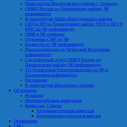
Прокуратура Висаитовского района г. Грозного
ОМВД России по Грозненскому району ЧР
информирует
В прокуратуре Шейх-Мансуровского района
ОНД и ПР по Грозненскому району УНД и ПР ГУ
МЧС по ЧР информирует
ОНФ в ЧР сообщает
Отделение СФР по ЧР
Росреестр по ЧР информирует
Россельхознадзор по Чеченской Республике
информирует
Следственный отдел ОМВД России по
Грозненскому району ЧР информирует
ТО Управления Роспотребнадзора по ЧР в
Грозненском информирует
Росгвардия
В прокуратуре Шалинского района
Об издании
Редакция
Противодействие коррупции
Комиссии, Советы
Антинаркотическая комиссия
Антитеррористическая комиссия
Объявления
СВО