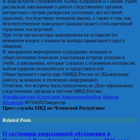
В ходе встречи следователи Халид Алаудинов и Сайхан Уцаев
рассказали школьникам о работе следственных органов,
интересных случаях раскрытия уголовных дел из своей
практики, последствиях незнания закона, а также о том, как
безответственное поведение граждан может стать причиной
серьезных последствий.
При этом организаторы мероприятия не оставили без
внимания вопрос о важности выбора правильного круга
общения.
В завершение мероприятия сотрудники полиции и
общественники пожелали участникам встречи успехов в
учебе, а школьники, которые слушали с огромным интересом,
поблагодарили полицейских и представителей
Общественного совета при ОМВД России по Шалинскому
району за важную и полезную информацию.
Отметим, что встреча была приурочена ко Дню образования
следственных органов в системе МВД России.
#профилактика
#следствие
#шалинскийрайон
#школа
#полиция
#07042025мвдпочр
Пресс-служба МВД по Чеченской Республике
Related Posts
О состоянии оперативной обстановки в