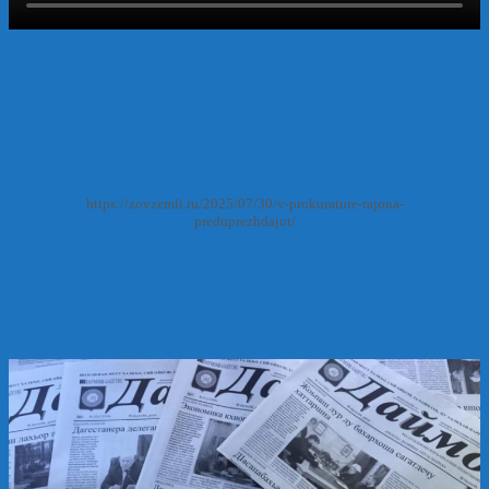
https://zovzemli.ru/2025/07/30/v-prokurature-rajona-
preduprezhdajut/