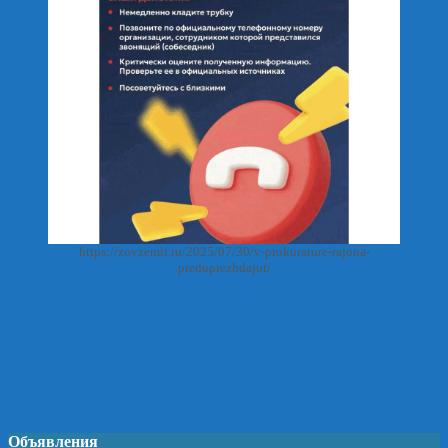
https://zovzemli.ru/2025/07/30/v-prokurature-rajona-
preduprezhdajut/
Объявления