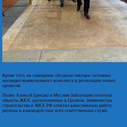
Кроме того, на совещании обсудили текущее состояние
жилищно-коммунального комплекса и реализацию новых
проектов.
Позже Алексей Ересько и Муслим Зайпуллаев посетили
объекты ЖКХ, расположенные в Грозном. Замминистра
строительства и ЖКХ РФ отметил качественную работу
региона и взаимодействие всех ответственных служб.