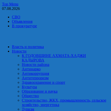
Skip
Top Menu
to
07.08.2026
content
СВО
Объявления
В прокуратуре
Власть и политика
Новости
К ГОДОВЩИНЕ АХМАТА-ХАДЖИ
КАДЫРОВА
Новости района
Антинарко
Антикоррупция
Антитерроризм
Здравоохранение и спорт
Культура
Образование и наука
Общество
Строительство, ЖКХ, промышленность, сельское
хозяйство, энергетика
Туризм