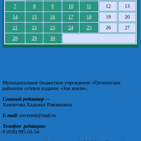
7
8
9
10
11
12
13
14
15
16
17
18
19
20
21
22
23
24
25
26
27
28
29
30
Муниципальное бюджетное учреждение «Грозненское
районное сетевое издание «Зов земли».
Главный редактор —
Хамзатова Хадижат Рамзановна
E-mail:
zovzemli@mail.ru
Телефон редакции:
8 (938) 995-01-54