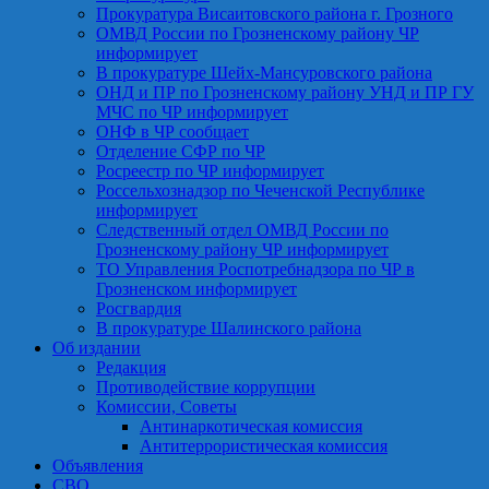
Прокуратура Висаитовского района г. Грозного
ОМВД России по Грозненскому району ЧР
информирует
В прокуратуре Шейх-Мансуровского района
ОНД и ПР по Грозненскому району УНД и ПР ГУ
МЧС по ЧР информирует
ОНФ в ЧР сообщает
Отделение СФР по ЧР
Росреестр по ЧР информирует
Россельхознадзор по Чеченской Республике
информирует
Следственный отдел ОМВД России по
Грозненскому району ЧР информирует
ТО Управления Роспотребнадзора по ЧР в
Грозненском информирует
Росгвардия
В прокуратуре Шалинского района
Об издании
Редакция
Противодействие коррупции
Комиссии, Советы
Антинаркотическая комиссия
Антитеррористическая комиссия
Объявления
СВО