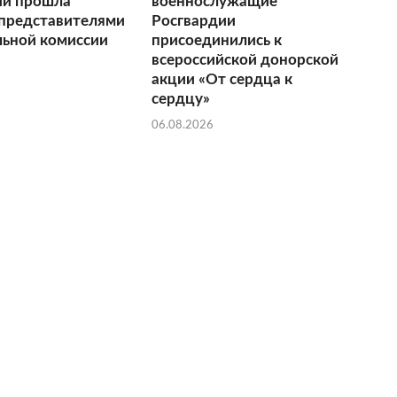
ии прошла
военнослужащие
 представителями
Росгвардии
льной комиссии
присоединились к
всероссийской донорской
акции «От сердца к
сердцу»
06.08.2026