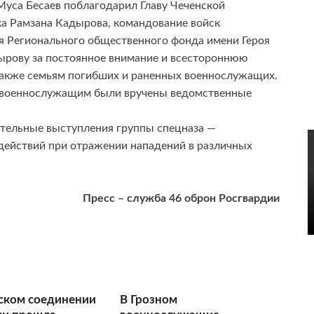
Муса Бесаев поблагодарил Главу Чеченской
ка Рамзана Кадырова, командование войск
я Регионального общественного фонда имени Героя
рову за постоянное внимание и всестороннюю
также семьям погибших и раненных военнослужащих.
я военнослужащим были вручены ведомственные
ательные выступления группы спецназа —
действий при отражении нападений в различных
Пресс – служба 46 оброн Росгвардии
ском соединении
В Грозном