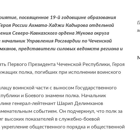
риятие, посвященное 19-й годовщине образования
Г
 Героя России Ахмата-Хаджи Кадырова отдельной
м
ения Северо-Кавказского ордена Жукова округа
 начальник Управления Росгвардии по Чеченской
ханов, представители силовых ведомств региона и
М
ть Первого Президента Чеченской Республики, Героя
ужащих полка, погибших при исполнении воинского
лацу воинской части с выносом Государственного
публики и Боевого знамени полка. Начальник
блике генерал-лейтенант Шарип Делимханов
аменательным событием. Он подчеркнул, что полк за
иг высоких показателей в служебно-боевой
в укрепление общественного порядка и общественной