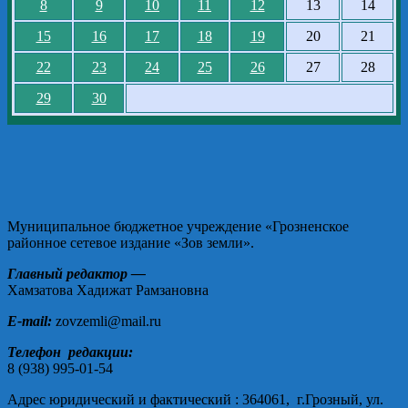
8
9
10
11
12
13
14
15
16
17
18
19
20
21
22
23
24
25
26
27
28
29
30
Муниципальное бюджетное учреждение «Грозненское
районное сетевое издание «Зов земли».
Главный редактор —
Хамзатова Хадижат Рамзановна
E-mail:
zovzemli@mail.ru
Телефон редакции:
8 (938) 995-01-54
Адрес юридический и фактический : 364061, г.Грозный, ул.