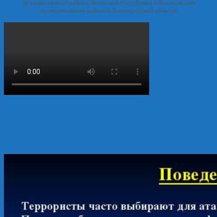
муниципального района Чеченской Республики и Всеволжским
муниципальным районом Ленинградской области