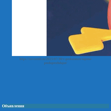
https://zovzemli.ru/2025/07/30/v-prokurature-rajona-
preduprezhdajut/
Объявления