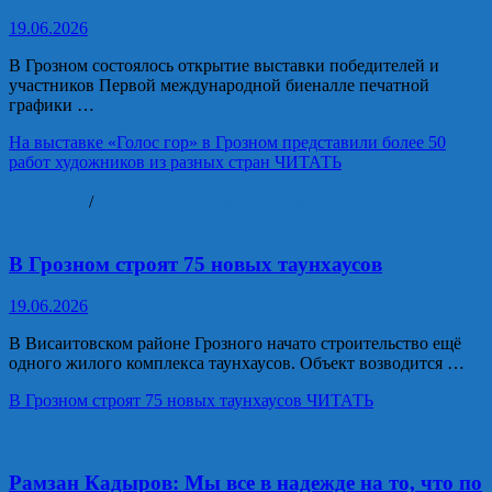
19.06.2026
В Грозном состоялось открытие выставки победителей и
участников Первой международной биеналле печатной
графики …
На выставке «Голос гор» в Грозном представили более 50
работ художников из разных стран
ЧИТАТЬ
Общество
/
Строительство, ЖКХ, промышленность, сельское
хозяйство, энергетика
В Грозном строят 75 новых таунхаусов
19.06.2026
В Висаитовском районе Грозного начато строительство ещё
одного жилого комплекса таунхаусов. Объект возводится …
В Грозном строят 75 новых таунхаусов
ЧИТАТЬ
Власть и политика
Рамзан Кадыров: Мы все в надежде на то, что по