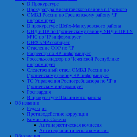
В Прокуратуре
Прокуратура Висаитовского района г. Грозного
ОМВД России по Грозненскому району ЧР
информирует
В прокуратуре Шейх-Мансуровского района
ОНД и ПР по Грозненскому району УНД и ПР ГУ
МЧС по ЧР информирует
ОНФ в ЧР сообщает
Отделение СФР по ЧР
Росреестр по ЧР информирует
Россельхознадзор по Чеченской Республике
информирует
Следственный отдел ОМВД России по
Грозненскому району ЧР информирует
ТО Управления Роспотребнадзора по ЧР в
Грозненском информирует
Росгвардия
В прокуратуре Шалинского района
Об издании
Редакция
Противодействие коррупции
Комиссии, Советы
Антинаркотическая комиссия
Антитеррористическая комиссия
Объявления