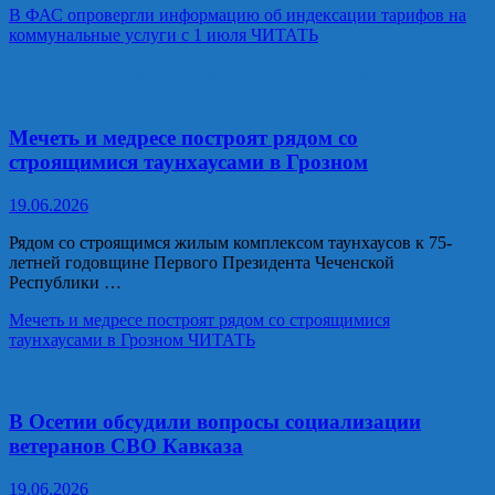
В ФАС опровергли информацию об индексации тарифов на
коммунальные услуги с 1 июля
ЧИТАТЬ
Строительство, ЖКХ, промышленность, сельское хозяйство,
энергетика
Мечеть и медресе построят рядом со
строящимися таунхаусами в Грозном
19.06.2026
Рядом со строящимся жилым комплексом таунхаусов к 75-
летней годовщине Первого Президента Чеченской
Республики …
Мечеть и медресе построят рядом со строящимися
таунхаусами в Грозном
ЧИТАТЬ
ЦУР Чеченской Республики
В Осетии обсудили вопросы социализации
ветеранов СВО Кавказа
19.06.2026