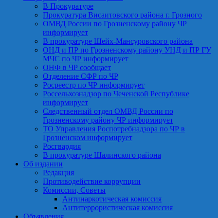
В Прокуратуре
Прокуратура Висаитовского района г. Грозного
ОМВД России по Грозненскому району ЧР
информирует
В прокуратуре Шейх-Мансуровского района
ОНД и ПР по Грозненскому району УНД и ПР ГУ
МЧС по ЧР информирует
ОНФ в ЧР сообщает
Отделение СФР по ЧР
Росреестр по ЧР информирует
Россельхознадзор по Чеченской Республике
информирует
Следственный отдел ОМВД России по
Грозненскому району ЧР информирует
ТО Управления Роспотребнадзора по ЧР в
Грозненском информирует
Росгвардия
В прокуратуре Шалинского района
Об издании
Редакция
Противодействие коррупции
Комиссии, Советы
Антинаркотическая комиссия
Антитеррористическая комиссия
Объявления