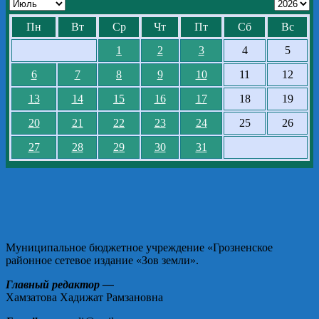
Пн
Вт
Ср
Чт
Пт
Сб
Вс
1
2
3
4
5
6
7
8
9
10
11
12
13
14
15
16
17
18
19
20
21
22
23
24
25
26
27
28
29
30
31
Муниципальное бюджетное учреждение «Грозненское
районное сетевое издание «Зов земли».
Главный редактор —
Хамзатова Хадижат Рамзановна