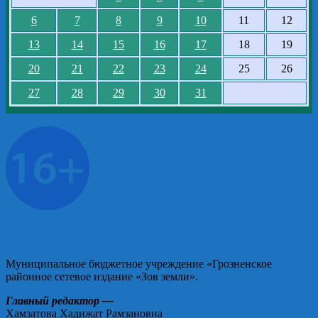
6
7
8
9
10
11
12
13
14
15
16
17
18
19
20
21
22
23
24
25
26
27
28
29
30
31
Муниципальное бюджетное учреждение «Грозненское
районное сетевое издание «Зов земли».
Главный редактор —
Хамзатова Хадижат Рамзановна