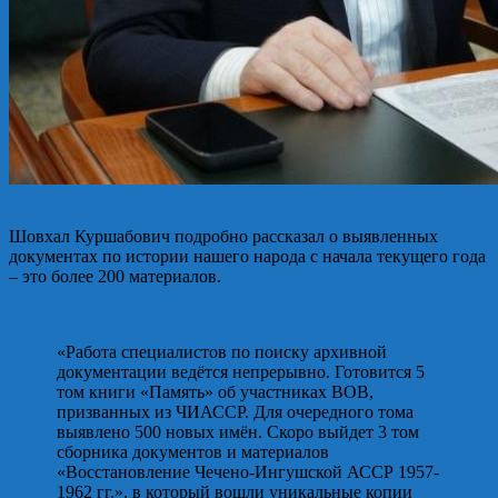
Шовхал Куршабович подробно рассказал о выявленных
документах по истории нашего народа с начала текущего года
– это более 200 материалов.
«Работа специалистов по поиску архивной
документации ведётся непрерывно. Готовится 5
том книги «Память» об участниках ВОВ,
призванных из ЧИАССР. Для очередного тома
выявлено 500 новых имён. Скоро выйдет 3 том
сборника документов и материалов
«Восстановление Чечено-Ингушской АССР 1957-
1962 гг.», в который вошли уникальные копии