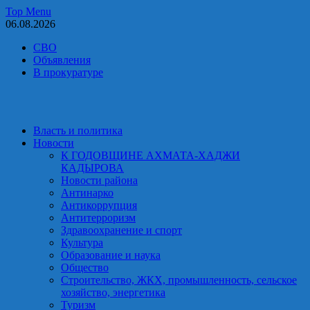
Skip
Top Menu
to
06.08.2026
content
СВО
Объявления
В прокуратуре
Власть и политика
Новости
К ГОДОВЩИНЕ АХМАТА-ХАДЖИ
КАДЫРОВА
Новости района
Антинарко
Антикоррупция
Антитерроризм
Здравоохранение и спорт
Культура
Образование и наука
Общество
Строительство, ЖКХ, промышленность, сельское
хозяйство, энергетика
Туризм