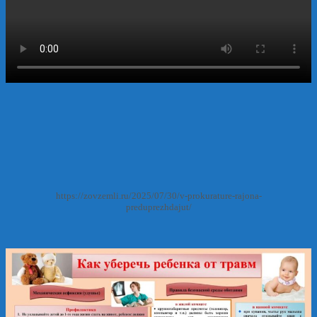
https://zovzemli.ru/2025/07/30/v-prokurature-rajona-
preduprezhdajut/