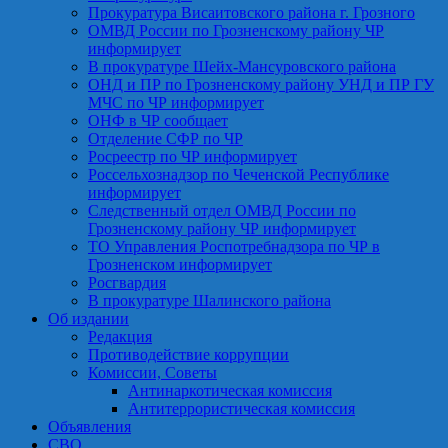
Прокуратура Висаитовского района г. Грозного
ОМВД России по Грозненскому району ЧР
информирует
В прокуратуре Шейх-Мансуровского района
ОНД и ПР по Грозненскому району УНД и ПР ГУ
МЧС по ЧР информирует
ОНФ в ЧР сообщает
Отделение СФР по ЧР
Росреестр по ЧР информирует
Россельхознадзор по Чеченской Республике
информирует
Следственный отдел ОМВД России по
Грозненскому району ЧР информирует
ТО Управления Роспотребнадзора по ЧР в
Грозненском информирует
Росгвардия
В прокуратуре Шалинского района
Об издании
Редакция
Противодействие коррупции
Комиссии, Советы
Антинаркотическая комиссия
Антитеррористическая комиссия
Объявления
СВО