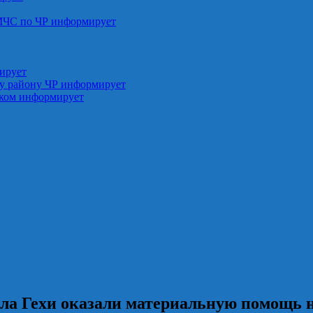
МЧС по ЧР информирует
ирует
у району ЧР информирует
ском информирует
ла Гехи оказали материальную помощь н