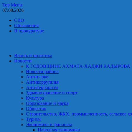
Skip
Top Menu
to
07.08.2026
content
СВО
Объявления
В прокуратуре
Власть и политика
Новости
К ГОДОВЩИНЕ АХМАТА-ХАДЖИ КАДЫРОВА
Новости района
Антинарко
Антикоррупция
Антитерроризм
Здравоохранение и спорт
Культура
Образование и наука
Общество
Строительство, ЖКХ, промышленность, сельское хо
Туризм
Экономика и финансы
Народная экономика