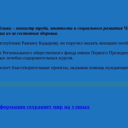
лики – министр труда, занятости и социального развития Ч
и из-за состояния здоровья.
й Республики Рамзану Кадырову, он поручил оказать женщине не
от Регионального общественного фонда имени Первого Президен
ых лечебно-оздоровительных курсов.
лизует благотворительные проекты, оказывая помощь нуждающим
формация сохраняет мир на улицах