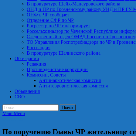
В прокуратуре Шейх-Мансуровского района
ОНД и ПР по Грозненскому району УНД и ПР ГУ 
ОНФ в ЧР сообщает
Отделение СФР по ЧР
Росреестр по ЧР информирует
Россельхознадзор по Чеченской Республике информ
Следственный отдел ОМВД России по Грозненском
ТО Управления Роспотребнадзора по ЧР в Грознен
Росгвардия
В прокуратуре Шалинского района
Об издании
Редакция
Противодействие коррупции
Комиссии, Советы
Антинаркотическая комиссия
Антитеррористическая комиссия
Объявления
СВО
Найти:
Main Menu
Общество
По поручению Главы ЧР жительнице се