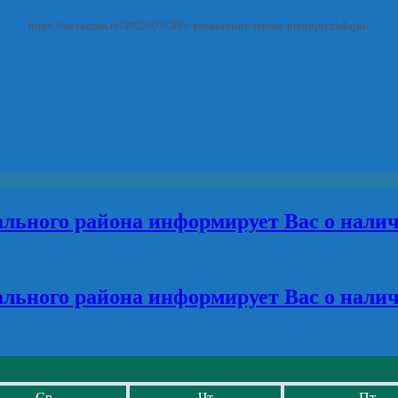
https://zovzemli.ru/2025/07/30/v-prokurature-rajona-preduprezhdajut/
льного района информирует Вас о нали
льного района информирует Вас о нали
Ср
Чт
Пт