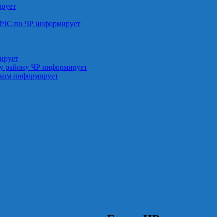
ирует
МЧС по ЧР информирует
ирует
у району ЧР информирует
ском информирует