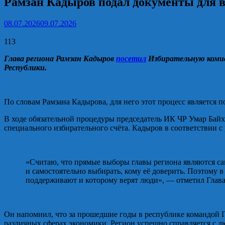
Рамзан Кадыров подал документы для 
08.07.2026
09.07.2026
113
Глава региона Рамзан Кадыров
посетил
Избирательную комис
Республики.
По словам Рамзана Кадырова, для него этот процесс является 
В ходе обязательной процедуры председатель ИК ЧР Умар Байх
специального избирательного счёта. Кадыров в соответствии с
«Считаю, что прямые выборы главы региона являются с
и самостоятельно выбирать, кому её доверить. Поэтому в
поддерживают и которому верят люди», — отметил Глава
Он напомнил, что за прошедшие годы в республике командой П
различных сферах экономики. Регион успешно справляется с л