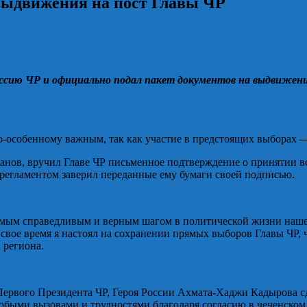
выдвижения на пост Главы ЧР
сию ЧР и официально подал пакет документов на выдвижени
по-особенному важным, так как участие в предстоящих выборах —
анов, вручил Главе ЧР письменное подтверждение о принятии в
 регламентом заверил переданные ему бумаги своей подписью.
амым справедливым и верным шагом в политической жизни нашег
 свое время я настоял на сохранении прямых выборов Главы ЧР, 
 региона.
ервого Президента ЧР, Героя России Ахмата-Хаджи Кадырова сд
юбыми вызовами и трудностями благодаря согласию в чеченском