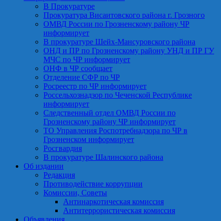
В Прокуратуре
Прокуратура Висаитовского района г. Грозного
ОМВД России по Грозненскому району ЧР
информирует
В прокуратуре Шейх-Мансуровского района
ОНД и ПР по Грозненскому району УНД и ПР ГУ
МЧС по ЧР информирует
ОНФ в ЧР сообщает
Отделение СФР по ЧР
Росреестр по ЧР информирует
Россельхознадзор по Чеченской Республике
информирует
Следственный отдел ОМВД России по
Грозненскому району ЧР информирует
ТО Управления Роспотребнадзора по ЧР в
Грозненском информирует
Росгвардия
В прокуратуре Шалинского района
Об издании
Редакция
Противодействие коррупции
Комиссии, Советы
Антинаркотическая комиссия
Антитеррористическая комиссия
Объявления