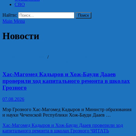
СВО
Найти:
Main Menu
Новости
Образование и наука
/
Строительство, ЖКХ,
промышленность, сельское хозяйство, энергетика
Хас-Магомед Кадыров и Хож-Бауди Дааев
проверили ход капитального ремонта в школах
Грозного
07.08.2026
Мэр Грозного Хас-Магомед Кадыров и Министр образования
и науки Чеченской Республики Хож-Бауди Дааев …
Хас-Магомед Кадыров и Хож-Бауди Дааев проверили ход
капитального ремонта в школах Грозного
ЧИТАТЬ