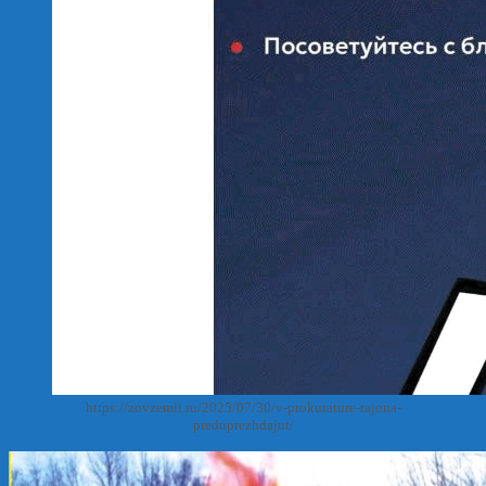
https://zovzemli.ru/2025/07/30/v-prokurature-rajona-
preduprezhdajut/