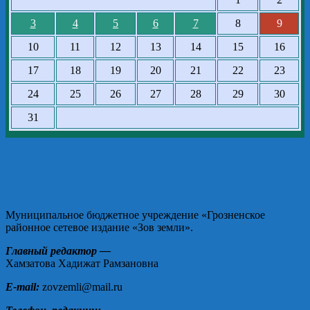
3
4
5
6
7
8
9
10
11
12
13
14
15
16
17
18
19
20
21
22
23
24
25
26
27
28
29
30
31
Муниципальное бюджетное учреждение «Грозненское
районное сетевое издание «Зов земли».
Главный редактор —
Хамзатова Хадижат Рамзановна
E-mail:
zovzemli@mail.ru