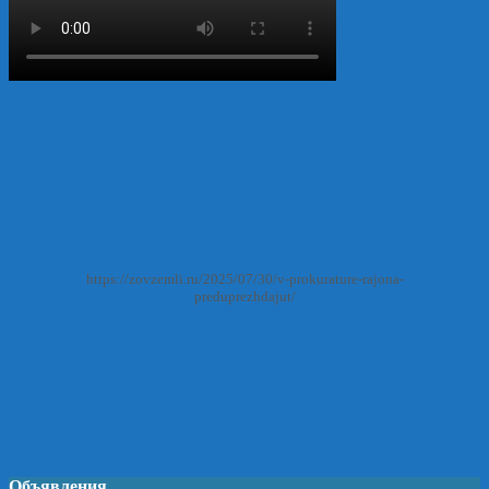
https://zovzemli.ru/2025/07/30/v-prokurature-rajona-
preduprezhdajut/
Объявления