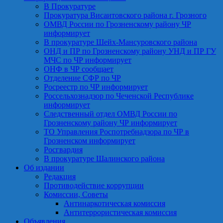
В Прокуратуре
Прокуратура Висаитовского района г. Грозного
ОМВД России по Грозненскому району ЧР
информирует
В прокуратуре Шейх-Мансуровского района
ОНД и ПР по Грозненскому району УНД и ПР ГУ
МЧС по ЧР информирует
ОНФ в ЧР сообщает
Отделение СФР по ЧР
Росреестр по ЧР информирует
Россельхознадзор по Чеченской Республике
информирует
Следственный отдел ОМВД России по
Грозненскому району ЧР информирует
ТО Управления Роспотребнадзора по ЧР в
Грозненском информирует
Росгвардия
В прокуратуре Шалинского района
Об издании
Редакция
Противодействие коррупции
Комиссии, Советы
Антинаркотическая комиссия
Антитеррористическая комиссия
Объявления