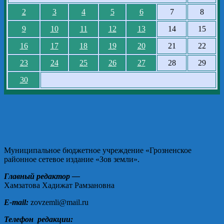
2
3
4
5
6
7
8
9
10
11
12
13
14
15
16
17
18
19
20
21
22
23
24
25
26
27
28
29
30
Муниципальное бюджетное учреждение «Грозненское
районное сетевое издание «Зов земли».
Главный редактор —
Хамзатова Хадижат Рамзановна
E-mail:
zovzemli@mail.ru
Телефон редакции: