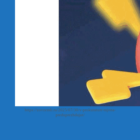
https://zovzemli.ru/2025/07/30/v-prokurature-rajona-
preduprezhdajut/