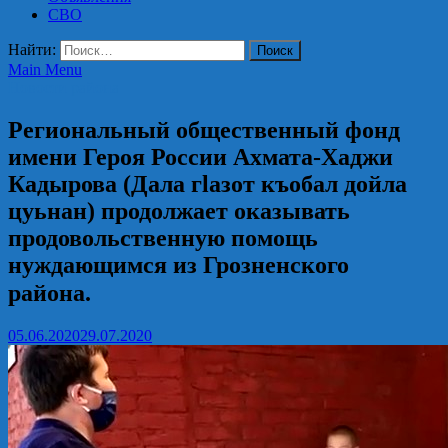
СВО
Найти:
Main Menu
Новости района
Региональный общественный фонд
имени Героя России Ахмата-Хаджи
Кадырова (Дала гlазот къобал дойла
цуьнан) продолжает оказывать
продовольственную помощь
нуждающимся из Грозненского
района.⁣⁣⠀
05.06.2020
29.07.2020