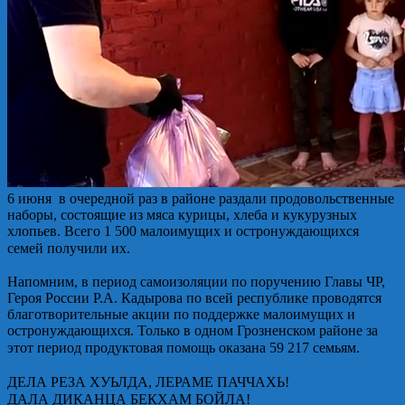
6 июня в очередной раз в районе раздали продовольственные
наборы, состоящие из мяса курицы, хлеба и кукурузных
хлопьев. Всего 1 500 малоимущих и остронуждающихся
семей получили их.⁣⁣⠀
⁣⁣⠀
Напомним, в период самоизоляции по поручению Главы ЧР,
Героя России Р.А. Кадырова по всей республике проводятся
благотворительные акции по поддержке малоимущих и
остронуждающихся. Только в одном Грозненском районе за
этот период продуктовая помощь оказана 59 217 семьям.⁣⁣⠀
⁣⁣⠀
ДЕЛА РЕЗА ХУЬЛДА, ЛЕРАМЕ ПАЧЧАХЬ!⁣⁣⠀
ДАЛА ДИКАНЦА БЕКХАМ БОЙЛА!⁣⁣⠀