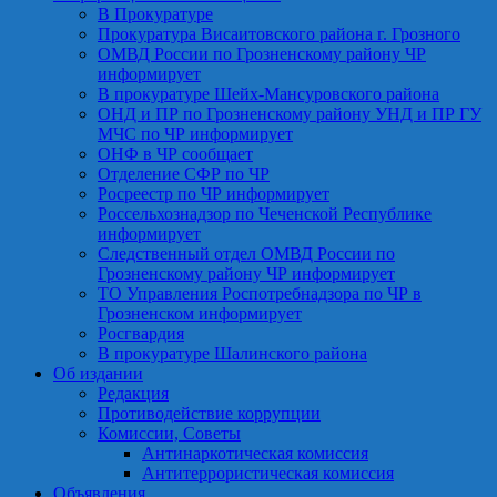
В Прокуратуре
Прокуратура Висаитовского района г. Грозного
ОМВД России по Грозненскому району ЧР
информирует
В прокуратуре Шейх-Мансуровского района
ОНД и ПР по Грозненскому району УНД и ПР ГУ
МЧС по ЧР информирует
ОНФ в ЧР сообщает
Отделение СФР по ЧР
Росреестр по ЧР информирует
Россельхознадзор по Чеченской Республике
информирует
Следственный отдел ОМВД России по
Грозненскому району ЧР информирует
ТО Управления Роспотребнадзора по ЧР в
Грозненском информирует
Росгвардия
В прокуратуре Шалинского района
Об издании
Редакция
Противодействие коррупции
Комиссии, Советы
Антинаркотическая комиссия
Антитеррористическая комиссия
Объявления