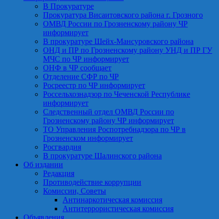
В Прокуратуре
Прокуратура Висаитовского района г. Грозного
ОМВД России по Грозненскому району ЧР
информирует
В прокуратуре Шейх-Мансуровского района
ОНД и ПР по Грозненскому району УНД и ПР ГУ
МЧС по ЧР информирует
ОНФ в ЧР сообщает
Отделение СФР по ЧР
Росреестр по ЧР информирует
Россельхознадзор по Чеченской Республике
информирует
Следственный отдел ОМВД России по
Грозненскому району ЧР информирует
ТО Управления Роспотребнадзора по ЧР в
Грозненском информирует
Росгвардия
В прокуратуре Шалинского района
Об издании
Редакция
Противодействие коррупции
Комиссии, Советы
Антинаркотическая комиссия
Антитеррористическая комиссия
Объявления