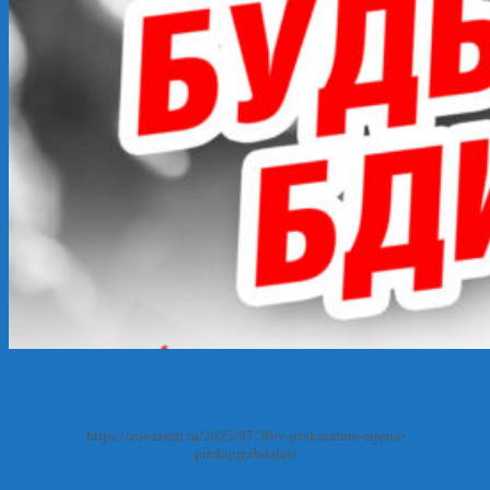
https://zovzemli.ru/2025/07/30/v-prokurature-rajona-
preduprezhdajut/