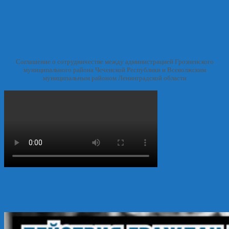
Соглашение о сотрудничестве между администрацией Грозненского
муниципального района Чеченской Республики и Всеволжским
муниципальным районом Ленинградской области