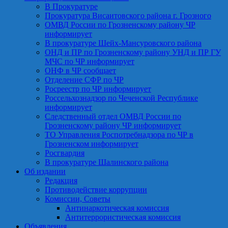
В Прокуратуре
Прокуратура Висаитовского района г. Грозного
ОМВД России по Грозненскому району ЧР
информирует
В прокуратуре Шейх-Мансуровского района
ОНД и ПР по Грозненскому району УНД и ПР ГУ
МЧС по ЧР информирует
ОНФ в ЧР сообщает
Отделение СФР по ЧР
Росреестр по ЧР информирует
Россельхознадзор по Чеченской Республике
информирует
Следственный отдел ОМВД России по
Грозненскому району ЧР информирует
ТО Управления Роспотребнадзора по ЧР в
Грозненском информирует
Росгвардия
В прокуратуре Шалинского района
Об издании
Редакция
Противодействие коррупции
Комиссии, Советы
Антинаркотическая комиссия
Антитеррористическая комиссия
Объявления