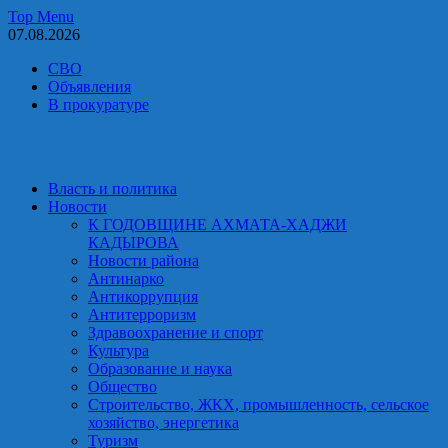
Skip
Top Menu
to
07.08.2026
content
СВО
Объявления
В прокуратуре
Власть и политика
Новости
К ГОДОВЩИНЕ АХМАТА-ХАДЖИ
КАДЫРОВА
Новости района
Антинарко
Антикоррупция
Антитерроризм
Здравоохранение и спорт
Культура
Образование и наука
Общество
Строительство, ЖКХ, промышленность, сельское
хозяйство, энергетика
Туризм