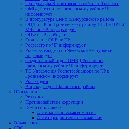
Прокуратура Висаитовского района г. Грозного
ОМВД России по Грозненскому району ЧР
информирует
В прокуратуре Шейх-Мансуровского района
ОНД и ПР по Грозненскому району УНД и ПР ГУ
МЧС по ЧР информирует
ОНФ в ЧР сообщает
Отделение СФР по ЧР
Росреестр по ЧР информирует
Россельхознадзор по Чеченской Республике
информирует
Следственный отдел ОМВД России по
Грозненскому району ЧР информирует
ТО Управления Роспотребнадзора по ЧР в
Грозненском информирует
Росгвардия
В прокуратуре Шалинского района
Об издании
Редакция
Противодействие коррупции
Комиссии, Советы
Антинаркотическая комиссия
Антитеррористическая комиссия
Объявления
СВО