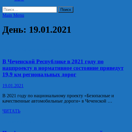
Найти:
Main Menu
День:
19.01.2021
Национальные проекты России
В Чеченской Республике в 2021 году по
нацпроекту в нормативное состояние приведут
19,9 км региональных дорог
19.01.2021
В 2021 году по национальному проекту «Безопасные и
качественные автомобильные дороги» в Чеченской …
В
ЧИТАТЬ
Чеченской
Республике
Новости района
в
2021