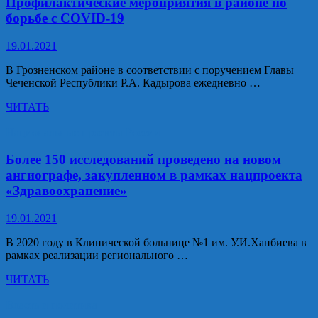
Профилактические мероприятия в районе по
году
борьбе с COVID-19
по
нацпроекту
19.01.2021
в
нормативное
В Грозненском районе в соответствии с поручением Главы
состояние
Чеченской Республики Р.А. Кадырова ежедневно …
приведут
19,9
Профилактические
ЧИТАТЬ
км
мероприятия
региональных
в
Национальные проекты России
дорог
районе
по
Более 150 исследований проведено на новом
борьбе
ангиографе, закупленном в рамках нацпроекта
с
«Здравоохранение»
COVID-
19
19.01.2021
В 2020 году в Клинической больнице №1 им. У.И.Ханбиева в
рамках реализации регионального …
Более
ЧИТАТЬ
150
исследований
Власть и политика
проведено