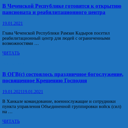
на
В Чеченской Республике готовятся к открытию
новом
пансионата и реабилитационного центра
ангиографе,
закупленном
19.01.2021
в
рамках
Глава Чеченской Республики Рамзан Кадыров посетил
нацпроекта
реабилитационный центр для людей с ограниченными
«Здравоохранение»
возможностями …
В
ЧИТАТЬ
Чеченской
Республике
Росгвардия
готовятся
к
В ОГВ(с) состоялось праздничное богослужение,
открытию
посвященное Крещению Господня
пансионата
и
19.01.2021
19.01.2021
реабилитационного
центра
В Ханкале командование, военнослужащие и сотрудники
пункта управления Объединенной группировки войск (сил)
на …
В
ЧИТАТЬ
ОГВ(с)