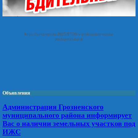
https://zovzemli.ru/2025/07/30/v-prokurature-rajona-
preduprezhdajut/
Объявления
Администрация Грозненского
муниципального района информирует
Вас о наличии земельных участков под
ИЖС