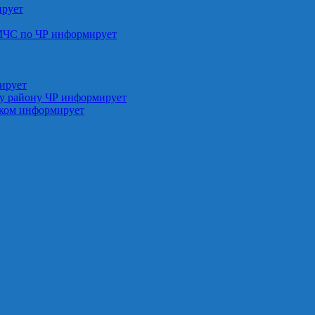
ирует
МЧС по ЧР информирует
ирует
у району ЧР информирует
ском информирует