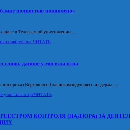
ублике полностью покончено»
 канале в Телеграм об уничтожении …
стью покончено»
ЧИТАТЬ
л слово, данное у могилы отца
олнил приказ Верховного Главнокомандующего и сдержал …
ое у могилы отца
ЧИТАТЬ
РЕЕСТРОМ КОНТРОЛЯ (НАДЗОРА) ЗА ДЕЯТ
ЮЩИХ