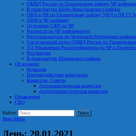
ОМВД России по Грозненскому району ЧР информ
В прокуратуре Шейх-Мансуровского района
ОНД и ПР по Грозненскому району УНД и ПР ГУ 
ОНФ в ЧР сообщает
Отделение СФР по ЧР
Росреестр по ЧР информирует
Россельхознадзор по Чеченской Республике информ
Следственный отдел ОМВД России по Грозненском
ТО Управления Роспотребнадзора по ЧР в Грознен
Росгвардия
В прокуратуре Шалинского района
Об издании
Редакция
Противодействие коррупции
Комиссии, Советы
Антинаркотическая комиссия
Антитеррористическая комиссия
Объявления
СВО
Найти:
Main Menu
День:
20.01.2021