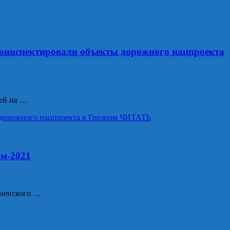
роинспектировали объекты дорожного нацпроекта
ей на …
дорожного нацпроекта в Грозном
ЧИТАТЬ
ам-2021
зненского …