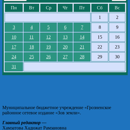
Пн
Вт
Ср
Чт
Пт
Сб
Вс
1
2
3
4
5
6
7
8
9
10
11
12
13
14
15
16
17
18
19
20
21
22
23
24
25
26
27
28
29
30
31
Муниципальное бюджетное учреждение «Грозненское
районное сетевое издание «Зов земли».
Главный редактор —
Хамзатова Хадижат Рамзановна