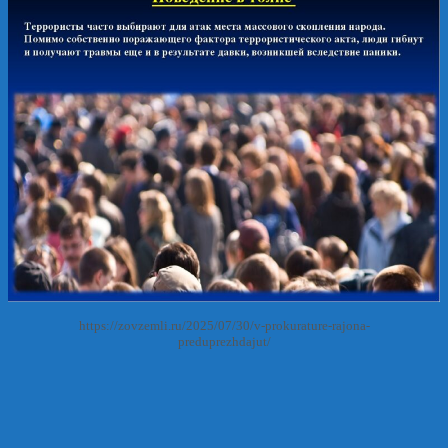
https://zovzemli.ru/2025/07/30/v-prokurature-rajona-
preduprezhdajut/