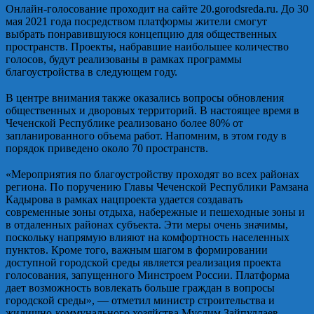
Онлайн-голосование проходит на сайте 20.gorodsreda.ru. До 30
мая 2021 года посредством платформы жители смогут
выбрать понравившуюся концепцию для общественных
пространств. Проекты, набравшие наибольшее количество
голосов, будут реализованы в рамках программы
благоустройства в следующем году.
⠀
В центре внимания также оказались вопросы обновления
общественных и дворовых территорий. В настоящее время в
Чеченской Республике реализовано более 80% от
запланированного объема работ. Напомним, в этом году в
порядок приведено около 70 пространств.
⠀
«Мероприятия по благоустройству проходят во всех районах
региона. По поручению Главы Чеченской Республики Рамзана
Кадырова в рамках нацпроекта удается создавать
современные зоны отдыха, набережные и пешеходные зоны и
в отдаленных районах субъекта. Эти меры очень значимы,
поскольку напрямую влияют на комфортность населенных
пунктов. Кроме того, важным шагом в формировании
доступной городской среды является реализация проекта
голосования, запущенного Минстроем России. Платформа
дает возможность вовлекать больше граждан в вопросы
городской среды», — отметил министр строительства и
жилищно-коммунального хозяйства Муслим Зайпуллаев.