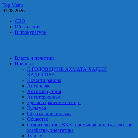
Skip
Top Menu
to
07.08.2026
content
СВО
Объявления
В прокуратуре
Власть и политика
Новости
К ГОДОВЩИНЕ АХМАТА-ХАДЖИ
КАДЫРОВА
Новости района
Антинарко
Антикоррупция
Антитерроризм
Здравоохранение и спорт
Культура
Образование и наука
Общество
Строительство, ЖКХ, промышленность, сельское
хозяйство, энергетика
Туризм