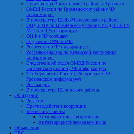
Прокуратура Висаитовского района г. Грозного
ОМВД России по Грозненскому району ЧР
информирует
В прокуратуре Шейх-Мансуровского района
ОНД и ПР по Грозненскому району УНД и ПР ГУ
МЧС по ЧР информирует
ОНФ в ЧР сообщает
Отделение СФР по ЧР
Росреестр по ЧР информирует
Россельхознадзор по Чеченской Республике
информирует
Следственный отдел ОМВД России по
Грозненскому району ЧР информирует
ТО Управления Роспотребнадзора по ЧР в
Грозненском информирует
Росгвардия
В прокуратуре Шалинского района
Об издании
Редакция
Противодействие коррупции
Комиссии, Советы
Антинаркотическая комиссия
Антитеррористическая комиссия
Объявления
СВО