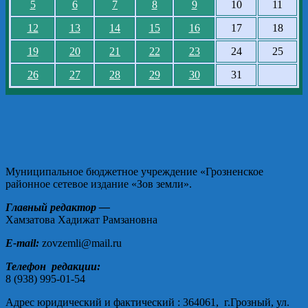
5
6
7
8
9
10
11
12
13
14
15
16
17
18
19
20
21
22
23
24
25
26
27
28
29
30
31
Муниципальное бюджетное учреждение «Грозненское
районное сетевое издание «Зов земли».
Главный редактор —
Хамзатова Хадижат Рамзановна
E-mail:
zovzemli@mail.ru
Телефон редакции:
8 (938) 995-01-54
Адрес юридический и фактический : 364061, г.Грозный, ул.