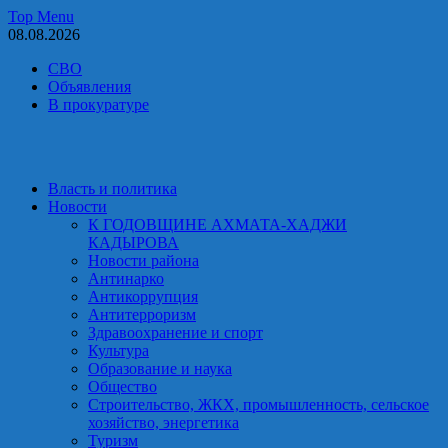
Skip
Top Menu
to
08.08.2026
content
СВО
Объявления
В прокуратуре
Власть и политика
Новости
К ГОДОВЩИНЕ АХМАТА-ХАДЖИ
КАДЫРОВА
Новости района
Антинарко
Антикоррупция
Антитерроризм
Здравоохранение и спорт
Культура
Образование и наука
Общество
Строительство, ЖКХ, промышленность, сельское
хозяйство, энергетика
Туризм