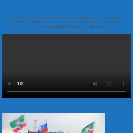
Соглашение о сотрудничестве между администрацией Грозненского
муниципального района Чеченской Республики и Всеволжским
муниципальным районом Ленинградской области