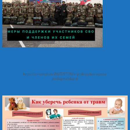
https://zovzemli.ru/2025/07/30/v-prokurature-rajona-
preduprezhdajut/