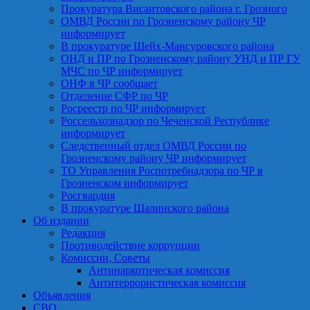
Прокуратура Висаитовского района г. Грозного
ОМВД России по Грозненскому району ЧР
информирует
В прокуратуре Шейх-Мансуровского района
ОНД и ПР по Грозненскому району УНД и ПР ГУ
МЧС по ЧР информирует
ОНФ в ЧР сообщает
Отделение СФР по ЧР
Росреестр по ЧР информирует
Россельхознадзор по Чеченской Республике
информирует
Следственный отдел ОМВД России по
Грозненскому району ЧР информирует
ТО Управления Роспотребнадзора по ЧР в
Грозненском информирует
Росгвардия
В прокуратуре Шалинского района
Об издании
Редакция
Противодействие коррупции
Комиссии, Советы
Антинаркотическая комиссия
Антитеррористическая комиссия
Объявления
СВО