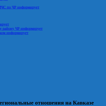
МЧС по ЧР информирует
ирует
у району ЧР информирует
ском информирует
региональные отношения на Кавказе