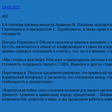
24.09.2021
492
8-9 сентября премьер-министр Армении Н. Пашинян находился
Гарибашвили и президентом С. Зурабишвили, а также провел 
государств.
Поездка Пашиняна в Тбилиси привлекла широкое внимание с мо
Ее суть заключается в отказе от конфронтации и ставке на отк
армяно-турецких отношений и отметил, что, по его мнению, с
«Мы готовы к разговору. Речь идет о превращении региона в 
готовность поддержать процесс. США, Франция и другие стран
Переговоры в Тбилиси продемонстрировали, что армянский пр
Карабахский Конфликт, и заключили, что отношения между ст
стабильность и процветание».
«Карабахская война стала сложным вызовом для нашего региона.
принесет Армении и армянскому народу процветание… Нашим о
возможностей, развития и мира, и мы продолжим работать име