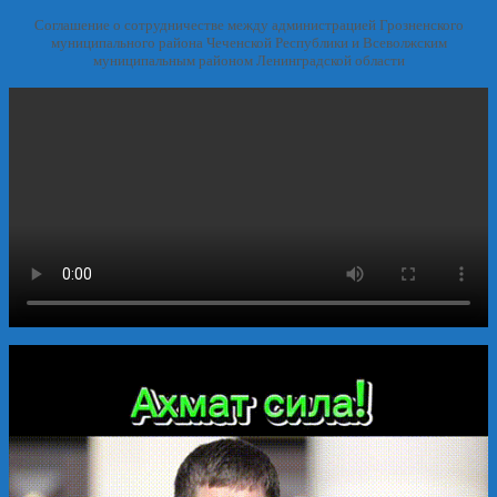
Соглашение о сотрудничестве между администрацией Грозненского
муниципального района Чеченской Республики и Всеволжским
муниципальным районом Ленинградской области