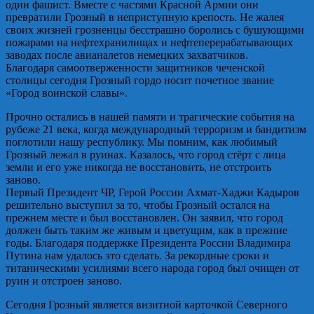
один фашист. Вместе с частями Красной Армии они
превратили Грозный в неприступную крепость. Не жалея
своих жизней грозненцы бесстрашно боролись с бушующими
пожарами на нефтехранилищах и нефтеперерабатывающих
заводах после авианалетов немецких захватчиков.
Благодаря самоотверженности защитников чеченской
столицы сегодня Грозный гордо носит почетное звание
«Город воинской славы».
Прочно остались в нашей памяти и трагические события на
рубеже 21 века, когда международный терроризм и бандитизм
поглотили нашу республику. Мы помним, как любимый
Грозный лежал в руинах. Казалось, что город стёрт с лица
земли и его уже никогда не восстановить, не отстроить
заново.
Первый Президент ЧР, Герой России Ахмат-Хаджи Кадыров
решительно выступил за то, чтобы Грозный остался на
прежнем месте и был восстановлен. Он заявил, что город
должен быть таким же живым и цветущим, как в прежние
годы. Благодаря поддержке Президента России Владимира
Путина нам удалось это сделать. За рекордные сроки и
титаническими усилиями всего народа город был очищен от
руин и отстроен заново.
Сегодня Грозный является визитной карточкой Северного