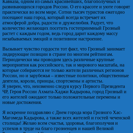
Кавказа, одним из самых красивейших, благополучных и
развивающихся городов России. О его красоте и уюте говорят
практически во всем мире. Сотни тысяч туристов ежегодно
посещают наш город, который всегда встречает их
атмосферой добра, радости и дружелюбия. Радует, что
количество желающих посетить гостеприимный Грозный
растет с каждым годом, ведь город дарит каждому массу
незабываемых эмоций и позитивное настроение.
Вызывает чувство гордости тот факт, что Грозный занимает
лидирующие позиции в стране по многим рейтингам.
Периодически мы проводим здесь различные крупные
мероприятия как российского, так и мирового масштаба, на
которые собираются не только жители различных регионов
России, но и зарубежья – известные политики, общественные
деятели, короли, принцы, спортсмены и артисты.
Я уверен, что, неизменно следуя курсу Первого Президента
ЧР, Героя России Ахмата-Хаджи Кадырова, город Грозный и
его жителей ожидают только положительные перемены и
новые достижения.
Я искренне поздравляю с Днем города мэра Грозного Хас-
Магомеда Кадырова, а также всех жителей и гостей чеченской
столицы! Желаю всем счастья, здоровья, благополучия и
успехов в труде на благо грозненцев и нашей Великой