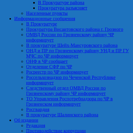
В Прокуратуре района
Прокуратура разъясняет
Населенные пункты
Информационные сообщения
В Прокуратуре
Прокуратура Висаитовского района г. Грозного
ОМВД России по Грозненскому району ЧР
информирует
В прокуратуре Шейх-Мансуровского района
ОНД и ПР по Грозненскому району УНД и ПР ГУ
МЧС по ЧР информирует
ОНФ в ЧР сообщает
Отделение СФР по ЧР
Росреестр по ЧР информирует
Россельхознадзор по Чеченской Республике
информирует
Следственный отдел ОМВД России по
Грозненскому району ЧР информирует
ТО Управления Роспотребнадзора по ЧР в
Грозненском информирует
Росгвардия
В прокуратуре Шалинского района
Об издании
Редакция
Противодействие коррупции