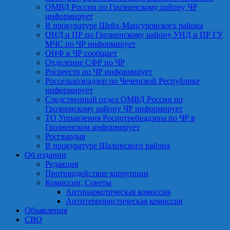
ОМВД России по Грозненскому району ЧР
информирует
В прокуратуре Шейх-Мансуровского района
ОНД и ПР по Грозненскому району УНД и ПР ГУ
МЧС по ЧР информирует
ОНФ в ЧР сообщает
Отделение СФР по ЧР
Росреестр по ЧР информирует
Россельхознадзор по Чеченской Республике
информирует
Следственный отдел ОМВД России по
Грозненскому району ЧР информирует
ТО Управления Роспотребнадзора по ЧР в
Грозненском информирует
Росгвардия
В прокуратуре Шалинского района
Об издании
Редакция
Противодействие коррупции
Комиссии, Советы
Антинаркотическая комиссия
Антитеррористическая комиссия
Объявления
СВО