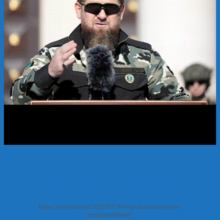
https://zovzemli.ru/2025/07/30/v-prokurature-rajona-
preduprezhdajut/