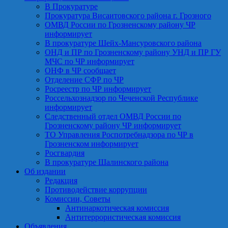
В Прокуратуре
Прокуратура Висаитовского района г. Грозного
ОМВД России по Грозненскому району ЧР
информирует
В прокуратуре Шейх-Мансуровского района
ОНД и ПР по Грозненскому району УНД и ПР ГУ
МЧС по ЧР информирует
ОНФ в ЧР сообщает
Отделение СФР по ЧР
Росреестр по ЧР информирует
Россельхознадзор по Чеченской Республике
информирует
Следственный отдел ОМВД России по
Грозненскому району ЧР информирует
ТО Управления Роспотребнадзора по ЧР в
Грозненском информирует
Росгвардия
В прокуратуре Шалинского района
Об издании
Редакция
Противодействие коррупции
Комиссии, Советы
Антинаркотическая комиссия
Антитеррористическая комиссия
Объявления