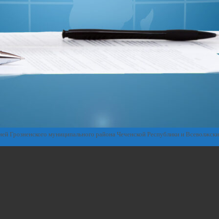
ией Грозненского муниципального района Чеченской Республики и Всеволжск