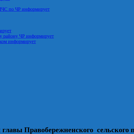
МЧС по ЧР информирует
ирует
у району ЧР информирует
ском информирует
ии главы Правобережненского сельского 