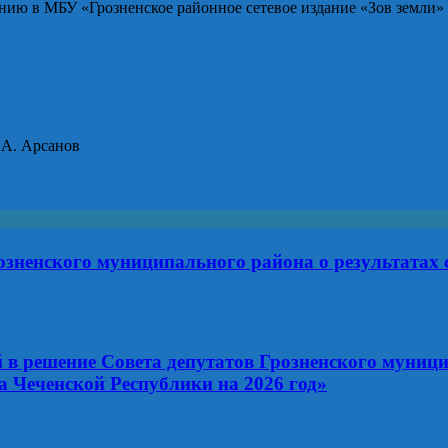
ию в МБУ «Грозненское районное сетевое издание «Зов земли»
санов
ненского муниципального района о результатах с
в решение Совета депутатов Грозненского муници
 Чеченской Республики на 2026 год»