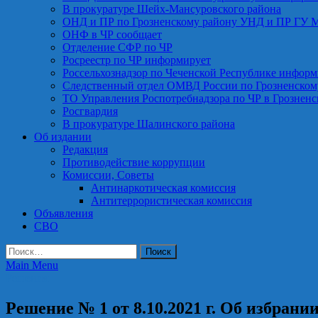
В прокуратуре Шейх-Мансуровского района
ОНД и ПР по Грозненскому району УНД и ПР ГУ 
ОНФ в ЧР сообщает
Отделение СФР по ЧР
Росреестр по ЧР информирует
Россельхознадзор по Чеченской Республике информ
Следственный отдел ОМВД России по Грозненском
ТО Управления Роспотребнадзора по ЧР в Грознен
Росгвардия
В прокуратуре Шалинского района
Об издании
Редакция
Противодействие коррупции
Комиссии, Советы
Антинаркотическая комиссия
Антитеррористическая комиссия
Объявления
СВО
Найти:
Main Menu
Решения
Решение № 1 от 8.10.2021 г. Об избран