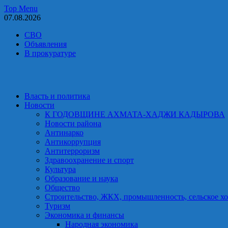
Skip
Top Menu
to
07.08.2026
content
СВО
Объявления
В прокуратуре
Власть и политика
Новости
К ГОДОВЩИНЕ АХМАТА-ХАДЖИ КАДЫРОВА
Новости района
Антинарко
Антикоррупция
Антитерроризм
Здравоохранение и спорт
Культура
Образование и наука
Общество
Строительство, ЖКХ, промышленность, сельское хо
Туризм
Экономика и финансы
Народная экономика