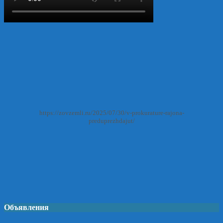
https://zovzemli.ru/2025/07/30/v-prokurature-rajona-
preduprezhdajut/
Объявления