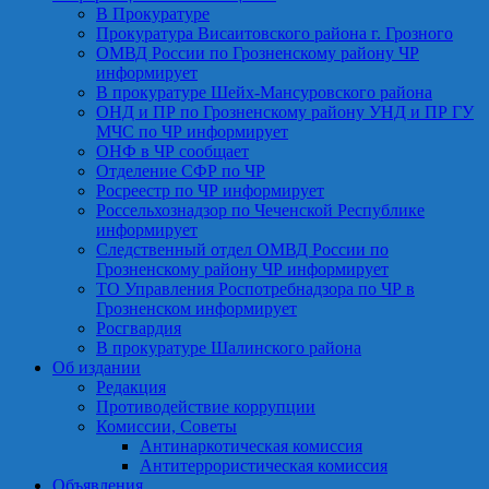
В Прокуратуре
Прокуратура Висаитовского района г. Грозного
ОМВД России по Грозненскому району ЧР
информирует
В прокуратуре Шейх-Мансуровского района
ОНД и ПР по Грозненскому району УНД и ПР ГУ
МЧС по ЧР информирует
ОНФ в ЧР сообщает
Отделение СФР по ЧР
Росреестр по ЧР информирует
Россельхознадзор по Чеченской Республике
информирует
Следственный отдел ОМВД России по
Грозненскому району ЧР информирует
ТО Управления Роспотребнадзора по ЧР в
Грозненском информирует
Росгвардия
В прокуратуре Шалинского района
Об издании
Редакция
Противодействие коррупции
Комиссии, Советы
Антинаркотическая комиссия
Антитеррористическая комиссия
Объявления