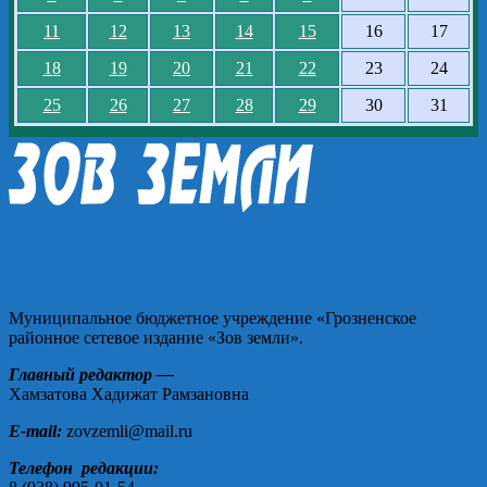
11
12
13
14
15
16
17
18
19
20
21
22
23
24
25
26
27
28
29
30
31
Муниципальное бюджетное учреждение «Грозненское
районное сетевое издание «Зов земли».
Главный редактор —
Хамзатова Хадижат Рамзановна
E-mail:
zovzemli@mail.ru
Телефон редакции: