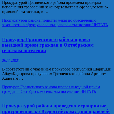
Прокуратурой Грозненского района проведена проверка
исполнения требований законодательства в сфере уголовно-
правовой статистики, в …
Прокуратурой района приняты меры по обеспечению
законности в сфере уголовно-правовой статистики
ЧИТАТЬ
В Прокуратуре района
Прокурор Грозненского района провел
выездной прием граждан в Октябрьском
сельском поселении
26.11.2021
В соответствии с указанием прокурора республики Шарпудди
АбдулКадырова прокурором Грозненского района Арсаном
Адаевым …
Прокурор Грозненского района провел выездной прием
граждан в Октябрьском сельском поселении
ЧИТАТЬ
В Прокуратуре района
Прокуратурой района проведено мероприятие,
приуроченное ко Всероссийскому дню правовой