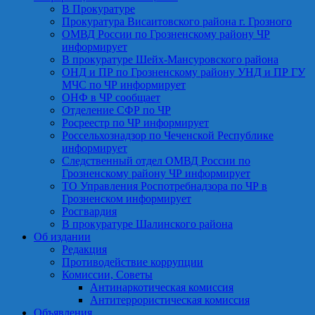
В Прокуратуре
Прокуратура Висаитовского района г. Грозного
ОМВД России по Грозненскому району ЧР
информирует
В прокуратуре Шейх-Мансуровского района
ОНД и ПР по Грозненскому району УНД и ПР ГУ
МЧС по ЧР информирует
ОНФ в ЧР сообщает
Отделение СФР по ЧР
Росреестр по ЧР информирует
Россельхознадзор по Чеченской Республике
информирует
Следственный отдел ОМВД России по
Грозненскому району ЧР информирует
ТО Управления Роспотребнадзора по ЧР в
Грозненском информирует
Росгвардия
В прокуратуре Шалинского района
Об издании
Редакция
Противодействие коррупции
Комиссии, Советы
Антинаркотическая комиссия
Антитеррористическая комиссия
Объявления