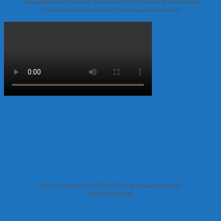
муниципального района Чеченской Республики и Всеволжским
муниципальным районом Ленинградской области
https://zovzemli.ru/2025/07/30/v-prokurature-rajona-
preduprezhdajut/