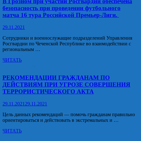
В Грозном при участии Росгвардии обеспечена
сообщения
безопасность при проведении футбольного
жителей
матча 16 тура Российской Премьер-Лиги.
по
содержанию
29.11.2021
дорог
Сотрудники и военнослужащие подразделений Управления
Росгвардии по Чеченской Республике во взаимодействии с
региональным …
В
ЧИТАТЬ
Грозном
Антитерроризм
при
участии
РЕКОМЕНДАЦИИ ГРАЖДАНАМ ПО
Росгвардии
ДЕЙСТВИЯМ ПРИ УГРОЗЕ СОВЕРШЕНИЯ
обеспечена
ТЕРРОРИСТИЧЕСКОГО АКТА
безопасность
при
29.11.2021
29.11.2021
проведении
футбольного
Цель данных рекомендаций — помочь гражданам правильно
матча
ориентироваться и действовать в экстремальных и …
16
тура
РЕКОМЕНДАЦИИ
ЧИТАТЬ
Российской
ГРАЖДАНАМ
Премьер-