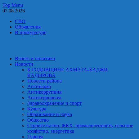
Skip
Top Menu
to
07.08.2026
content
СВО
Объявления
В прокуратуре
Власть и политика
Новости
К ГОДОВЩИНЕ АХМАТА-ХАДЖИ
КАДЫРОВА
Новости района
Антинарко
Антикоррупция
Антитерроризм
Здравоохранение и спорт
Культура
Образование и наука
Общество
Строительство, ЖКХ, промышленность, сельское
хозяйство, энергетика
Туризм