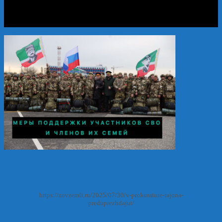
https://zovzemli.ru/2025/07/30/v-prokurature-rajona-
preduprezhdajut/