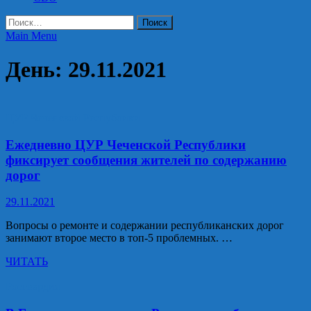
Найти:
Main Menu
День:
29.11.2021
ЦУР Чеченской Республики
Ежедневно ЦУР Чеченской Республики
фиксирует сообщения жителей по содержанию
дорог
29.11.2021
Вопросы о ремонте и содержании республиканских дорог
занимают второе место в топ-5 проблемных. …
Ежедневно
ЧИТАТЬ
ЦУР
Чеченской
Росгвардия
Республики
фиксирует