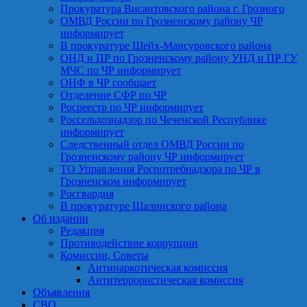
Прокуратура Висаитовского района г. Грозного
ОМВД России по Грозненскому району ЧР
информирует
В прокуратуре Шейх-Мансуровского района
ОНД и ПР по Грозненскому району УНД и ПР ГУ
МЧС по ЧР информирует
ОНФ в ЧР сообщает
Отделение СФР по ЧР
Росреестр по ЧР информирует
Россельхознадзор по Чеченской Республике
информирует
Следственный отдел ОМВД России по
Грозненскому району ЧР информирует
ТО Управления Роспотребнадзора по ЧР в
Грозненском информирует
Росгвардия
В прокуратуре Шалинского района
Об издании
Редакция
Противодействие коррупции
Комиссии, Советы
Антинаркотическая комиссия
Антитеррористическая комиссия
Объявления
СВО