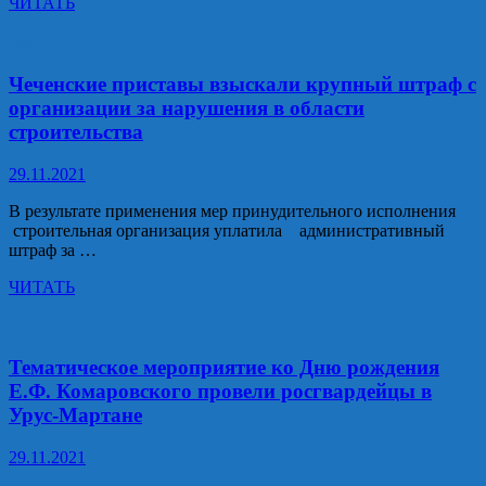
В
ЧИТАТЬ
чеченском
управлении
Общество
Росгвардии
прошел
Чеченские приставы взыскали крупный штраф с
смотр
организации за нарушения в области
личного
строительства
автотранспорта.
29.11.2021
В результате применения мер принудительного исполнения
строительная организация уплатила административный
штраф за …
Чеченские
ЧИТАТЬ
приставы
взыскали
Росгвардия
крупный
штраф
Тематическое мероприятие ко Дню рождения
с
Е.Ф. Комаровского провели росгвардейцы в
организации
Урус-Мартане
за
нарушения
29.11.2021
в
области