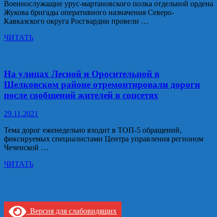
Военнослужащие урус-мартановского полка отдельной ордена
строительства
Жукова бригады оперативного назначения Северо-
Кавказского округа Росгвардии провели …
Тематическое
ЧИТАТЬ
мероприятие
ко
ЦУР Чеченской Республики
Дню
рождения
На улицах Лесной и Оросительной в
Е.Ф.
Шелковском районе отремонтировали дороги
Комаровского
после сообщений жителей в соцсетях
провели
росгвардейцы
29.11.2021
в
Урус-
Тема дорог еженедельно входит в ТОП-5 обращений,
Мартане
фиксируемых специалистами Центра управления регионом
Чеченской …
На
ЧИТАТЬ
улицах
Лесной
и
Оросительной
в
Версия для слабовидящих
Шелковском