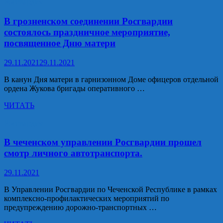
ПО
Росгвардия
Лиги.
ДЕЙСТВИЯМ
ПРИ
В грозненском соединении Росгвардии
УГРОЗЕ
состоялось праздничное мероприятие,
СОВЕРШЕНИЯ
посвященное Дню матери
ТЕРРОРИСТИЧЕСКОГО
АКТА
29.11.2021
29.11.2021
В канун Дня матери в гарнизонном Доме офицеров отдельной
ордена Жукова бригады оперативного …
В
ЧИТАТЬ
грозненском
соединении
Росгвардия
Росгвардии
состоялось
В чеченском управлении Росгвардии прошел
праздничное
смотр личного автотранспорта.
мероприятие,
посвященное
29.11.2021
Дню
матери
В Управлении Росгвардии по Чеченской Республике в рамках
комплексно-профилактических мероприятий по
предупреждению дорожно-транспортных …