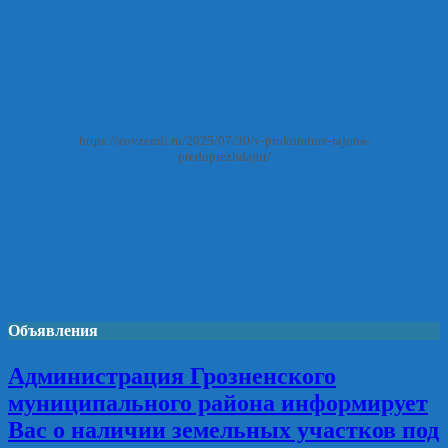
https://zovzemli.ru/2025/07/30/v-prokurature-rajona-
preduprezhdajut/
Объявления
Администрация Грозненского
муниципального района информирует
Вас о наличии земельных участков под