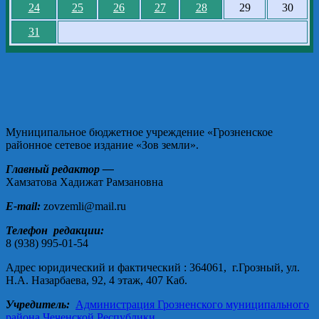
24
25
26
27
28
29
30
31
Муниципальное бюджетное учреждение «Грозненское
районное сетевое издание «Зов земли».
Главный редактор —
Хамзатова Хадижат Рамзановна
E-mail:
zovzemli@mail.ru
Телефон редакции:
8 (938) 995-01-54
Адрес юридический и фактический : 364061, г.Грозный, ул.
Н.А. Назарбаева, 92, 4 этаж, 407 Каб.
Учредитель:
Администрация Грозненского муниципального
района Чеченской Республики