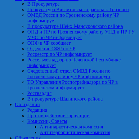
В Прокуратуре
Прокуратура Висаитовского района г. Грозного
ОМВД России по Грозненскому району ЧР
информирует
В прокуратуре Шейх-Мансуровского района
ОНД и ПР по Грозненскому району УНД и ПР ГУ
МЧС по ЧР информирует
ОНФ в ЧР сообщает
Отделение СФР по ЧР
Росреестр по ЧР информирует
Россельхознадзор по Чеченской Республике
информирует
Следственный отдел ОМВД России по
Грозненскому району ЧР информирует
ТО Управления Роспотребнадзора по ЧР в
Грозненском информирует
Росгвардия
В прокуратуре Шалинского района
Об издании
Редакция
Противодействие коррупции
Комиссии, Советы
Антинаркотическая комиссия
Антитеррористическая комиссия
Объявления