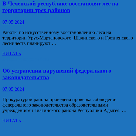
нас
В Чеченской республике восстановят лес на
есть
территории трех районов
такой
лидер,
07.05.2024
нам
волноваться
Работы по искусственному восстановлению леса на
не
территории Урус-Мартановского, Шалинского и Грозненского
о
лесничеств планируют …
чем
В
ЧИТАТЬ
Чеченской
В Прокуратуре района
республике
восстановят
Об устранении нарушений федерального
лес
законодательства
на
территории
07.05.2024
трех
районов
Прокуратурой района проведена проверка соблюдения
федерального законодательства образовательными
учреждениями Гиагинского района Республики Адыгея. …
Об
ЧИТАТЬ
устранении
нарушений
Общество