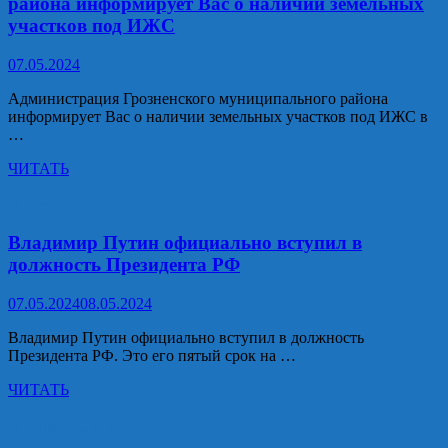
района информирует Вас о наличии земельных
акцию
участков под ИЖС
«Бессмертный
автополк»
07.05.2024
Администрация Грозненского муниципального района
информирует Вас о наличии земельных участков под ИЖС в
…
Администрация
ЧИТАТЬ
Грозненского
муниципального
Власть и политика
района
информирует
Владимир Путин официально вступил в
Вас
должность Президента РФ
о
наличии
07.05.2024
08.05.2024
земельных
участков
Владимир Путин официально вступил в должность
под
Президента РФ. Это его пятый срок на …
ИЖС
Владимир
ЧИТАТЬ
Путин
официально
Власть и политика
вступил