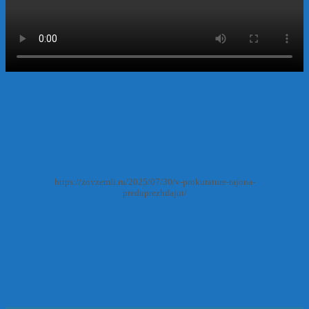
https://zovzemli.ru/2025/07/30/v-prokurature-rajona-
preduprezhdajut/