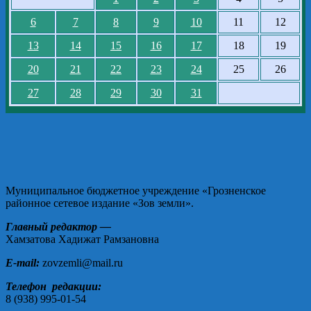
6
7
8
9
10
11
12
13
14
15
16
17
18
19
20
21
22
23
24
25
26
27
28
29
30
31
Муниципальное бюджетное учреждение «Грозненское
районное сетевое издание «Зов земли».
Главный редактор —
Хамзатова Хадижат Рамзановна
E-mail:
zovzemli@mail.ru
Телефон редакции:
8 (938) 995-01-54