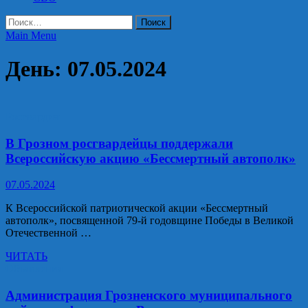
Найти:
Main Menu
День:
07.05.2024
Росгвардия
В Грозном росгвардейцы поддержали
Всероссийскую акцию «Бессмертный автополк»
07.05.2024
К Всероссийской патриотической акции «Бессмертный
автополк», посвященной 79-й годовщине Победы в Великой
Отечественной …
В
ЧИТАТЬ
Грозном
Объявления
росгвардейцы
поддержали
Администрация Грозненского муниципального
Всероссийскую