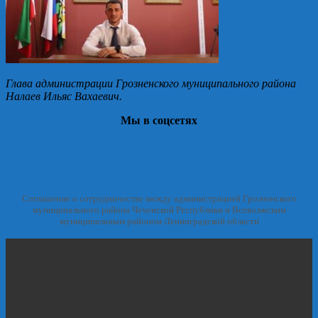
Глава администрации Грозненского муниципального района
Налаев Ильяс Вахаевич.
Мы в соцсетях
Соглашение о сотрудничестве между администрацией Грозненского
муниципального района Чеченской Республики и Всеволжским
муниципальным районом Ленинградской области