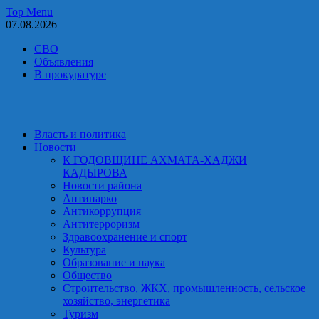
Skip
Top Menu
to
07.08.2026
content
СВО
Объявления
В прокуратуре
Власть и политика
Новости
К ГОДОВЩИНЕ АХМАТА-ХАДЖИ
КАДЫРОВА
Новости района
Антинарко
Антикоррупция
Антитерроризм
Здравоохранение и спорт
Культура
Образование и наука
Общество
Строительство, ЖКХ, промышленность, сельское
хозяйство, энергетика
Туризм