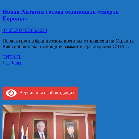
церемония
вступления
Новая Антанта готова остановить «смерть
Владимира
Европы»
Путина
в
07.05.2024
07.05.2024
должность
Президента
Первая группа французских военных отправлена на Украину.
России
Как сообщил экс-помощник замминистра обороны США …
Новая
ЧИТАТЬ
Антанта
Навигация
1
2
Далее
готова
по
остановить
«смерть
записям
Европы»
Версия для слабовидящих