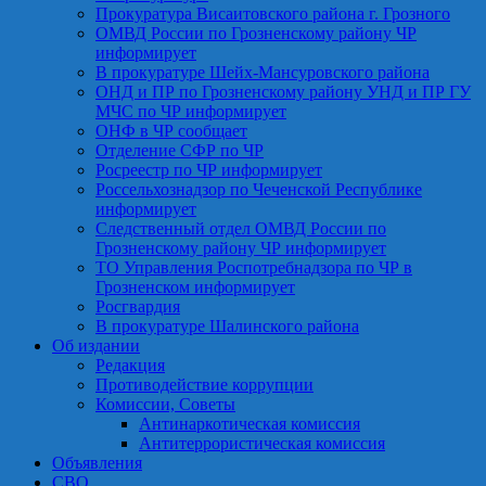
Прокуратура Висаитовского района г. Грозного
ОМВД России по Грозненскому району ЧР
информирует
В прокуратуре Шейх-Мансуровского района
ОНД и ПР по Грозненскому району УНД и ПР ГУ
МЧС по ЧР информирует
ОНФ в ЧР сообщает
Отделение СФР по ЧР
Росреестр по ЧР информирует
Россельхознадзор по Чеченской Республике
информирует
Следственный отдел ОМВД России по
Грозненскому району ЧР информирует
ТО Управления Роспотребнадзора по ЧР в
Грозненском информирует
Росгвардия
В прокуратуре Шалинского района
Об издании
Редакция
Противодействие коррупции
Комиссии, Советы
Антинаркотическая комиссия
Антитеррористическая комиссия
Объявления
СВО