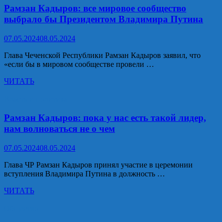
в
Рамзан Кадыров: все мировое сообщество
должность
выбрало бы Президентом Владимира Путина
Президента
РФ
07.05.2024
08.05.2024
Глава Чеченской Республики Рамзан Кадыров заявил, что
«если бы в мировом сообществе провели …
Рамзан
ЧИТАТЬ
Кадыров:
все
Власть и политика
мировое
сообщество
Рамзан Кадыров: пока у нас есть такой лидер,
выбрало
нам волноваться не о чем
бы
Президентом
07.05.2024
08.05.2024
Владимира
Путина
Глава ЧР Рамзан Кадыров принял участие в церемонии
вступления Владимира Путина в должность …
Рамзан
ЧИТАТЬ
Кадыров:
пока
Общество
у