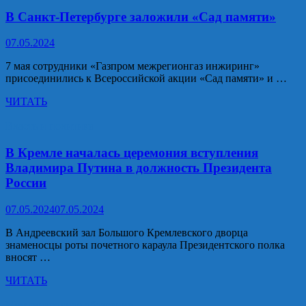
федерального
законодательства
В Санкт-Петербурге заложили «Сад памяти»
07.05.2024
7 мая сотрудники «Газпром межрегионгаз инжиринг»
присоединились к Всероссийской акции «Сад памяти» и …
В
ЧИТАТЬ
Санкт-
Петербурге
Власть и политика
заложили
«Сад
В Кремле началась церемония вступления
памяти»
Владимира Путина в должность Президента
России
07.05.2024
07.05.2024
В Андреевский зал Большого Кремлевского дворца
знаменосцы роты почетного караула Президентского полка
вносят …
В
ЧИТАТЬ
Кремле
началась
Международное обозрение