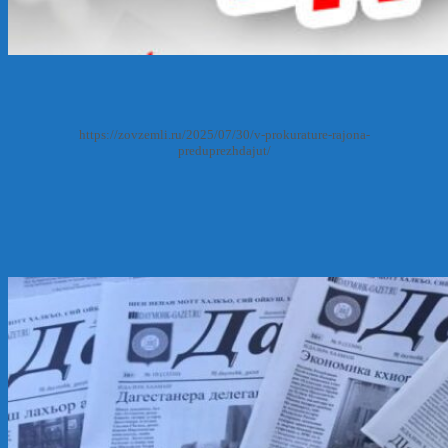
https://zovzemli.ru/2025/07/30/v-prokurature-rajona-
preduprezhdajut/