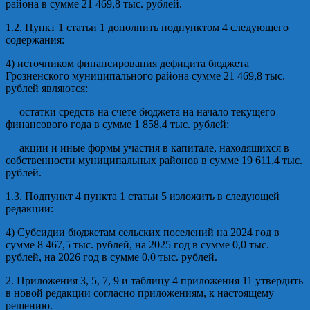
района в сумме
2
1 469,8
тыс. рублей
.
1.2. Пункт
1 статьи 1 дополнить подпунктом 4 следующего
содержания:
4
) источником финансирования дефицита бюджета
Грозненского муни
ципального района
сумме
2
1 469,8
тыс.
рублей
являются:
—
остатки средств на счет
е
бюджета на начало
текущего
финансового года
в сумме
1 858,4
тыс. рублей
;
—
акци
и
и ины
е
форм
ы
участия в капитале, находящихся
в
собственности муниципальных районов
в сумме
19 611,4
тыс.
рублей
.
1.3.
П
од
пункт
4
пункта
1 статьи 5 изложить в следующей
редакции:
4) Субсидии бюджетам сельских поселений на 202
4
год в
сумме
8
467,5
тыс. рублей
, на 2025 год в сумме 0,0 тыс.
рублей, на 20
26 год в сумме 0,0 тыс. рублей.
2
.
Приложения
3
,
5
,
7,
9 и
таблицу 4 приложения
11
утвердить
в новой редакции согласно
п
риложениям
,
к настоящему
решению.