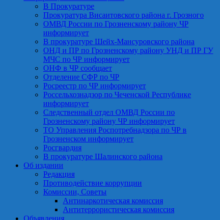
В Прокуратуре
Прокуратура Висаитовского района г. Грозного
ОМВД России по Грозненскому району ЧР
информирует
В прокуратуре Шейх-Мансуровского района
ОНД и ПР по Грозненскому району УНД и ПР ГУ
МЧС по ЧР информирует
ОНФ в ЧР сообщает
Отделение СФР по ЧР
Росреестр по ЧР информирует
Россельхознадзор по Чеченской Республике
информирует
Следственный отдел ОМВД России по
Грозненскому району ЧР информирует
ТО Управления Роспотребнадзора по ЧР в
Грозненском информирует
Росгвардия
В прокуратуре Шалинского района
Об издании
Редакция
Противодействие коррупции
Комиссии, Советы
Антинаркотическая комиссия
Антитеррористическая комиссия
Объявления