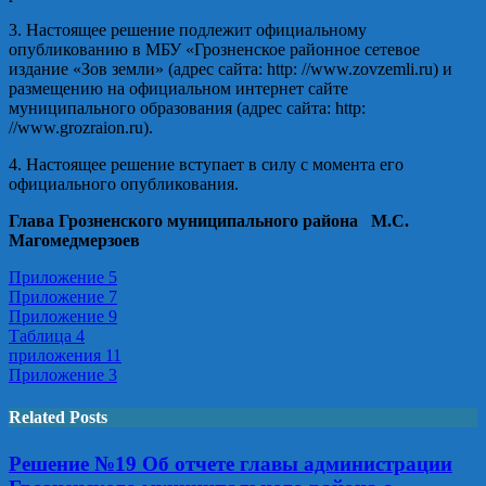
3
. Настоящее решение подлежит официальному
опубликованию в МБУ «Грозненское районное сетевое
издание «Зов
з
емли» (адрес сайта:
http
: //
www
.
zovzemli
.
ru
) и
размещению на официальном интернет сайте
муниципального образования (адрес сайта:
http
:
//
www
.
grozraion
.
ru
).
4
. Настоящее решение вступает в силу с момента его
официального опубликования.
Глава
Грозненского
м
униципального района
М.С.
Магомедмерзоев
Приложение 5
Приложение 7
Приложение 9
Таблица 4
приложения 11
Приложение 3
Related Posts
Решение №19 Об отчете главы администрации