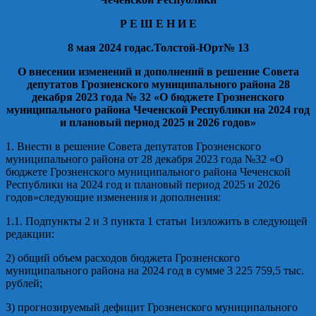
Р Е Ш Е Н И Е
8 мая 2
02
4
года
с.Толсто
й
-Юрт
№
13
О внесении изменений и дополнений в решение Совета
депутатов Грознен
ского муниципального района
28
дека
бря 202
3
года №
32
«О бюджете Грозненского
муниципального района Чеченской Республики на 202
4
год
и плановый период 202
5
и 202
6
годов»
1.
Внести в решение Совета депутатов Грозненского
муниципального района от
28
декабря 202
3
года №
32
«О
бюджете Грозненского муниципального района Чеченской
Республики на 202
4
год и плановый период 202
5
и 202
6
годов
»
следующие изменения и дополнения:
1.1. Подпункты
2
и 3
пункта 1
статьи 1
изложить в следующей
редакции:
2) общий объем расходов бюджета Гро
зненского
муниципального
района
на 202
4
год
в сумме
3
2
25 759,5
тыс.
рублей;
3) прогнозируемый дефицит Грозненского муниципального