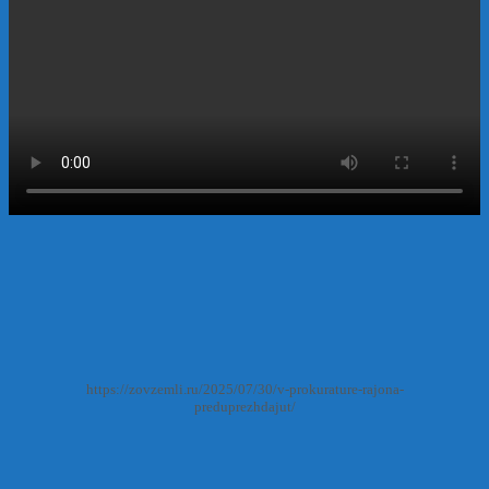
https://zovzemli.ru/2025/07/30/v-prokurature-rajona-
preduprezhdajut/