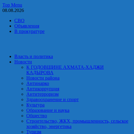
Skip
Top Menu
to
08.08.2026
content
СВО
Объявления
В прокуратуре
Власть и политика
Новости
К ГОДОВЩИНЕ АХМАТА-ХАДЖИ
КАДЫРОВА
Новости района
Антинарко
Антикоррупция
Антитерроризм
Здравоохранение и спорт
Культура
Образование и наука
Общество
Строительство, ЖКХ, промышленность, сельское
хозяйство, энергетика
Туризм