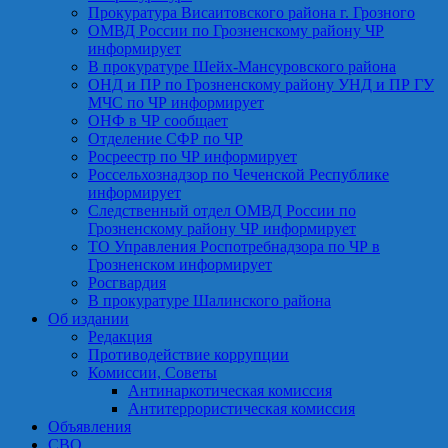
Прокуратура Висаитовского района г. Грозного
ОМВД России по Грозненскому району ЧР
информирует
В прокуратуре Шейх-Мансуровского района
ОНД и ПР по Грозненскому району УНД и ПР ГУ
МЧС по ЧР информирует
ОНФ в ЧР сообщает
Отделение СФР по ЧР
Росреестр по ЧР информирует
Россельхознадзор по Чеченской Республике
информирует
Следственный отдел ОМВД России по
Грозненскому району ЧР информирует
ТО Управления Роспотребнадзора по ЧР в
Грозненском информирует
Росгвардия
В прокуратуре Шалинского района
Об издании
Редакция
Противодействие коррупции
Комиссии, Советы
Антинаркотическая комиссия
Антитеррористическая комиссия
Объявления
СВО