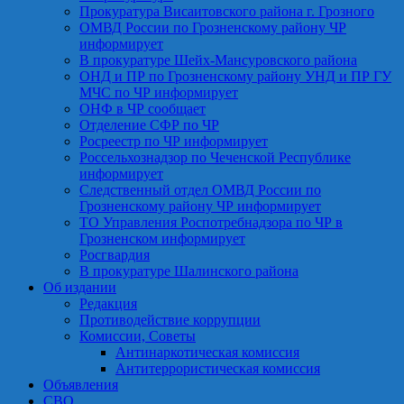
Прокуратура Висаитовского района г. Грозного
ОМВД России по Грозненскому району ЧР
информирует
В прокуратуре Шейх-Мансуровского района
ОНД и ПР по Грозненскому району УНД и ПР ГУ
МЧС по ЧР информирует
ОНФ в ЧР сообщает
Отделение СФР по ЧР
Росреестр по ЧР информирует
Россельхознадзор по Чеченской Республике
информирует
Следственный отдел ОМВД России по
Грозненскому району ЧР информирует
ТО Управления Роспотребнадзора по ЧР в
Грозненском информирует
Росгвардия
В прокуратуре Шалинского района
Об издании
Редакция
Противодействие коррупции
Комиссии, Советы
Антинаркотическая комиссия
Антитеррористическая комиссия
Объявления
СВО