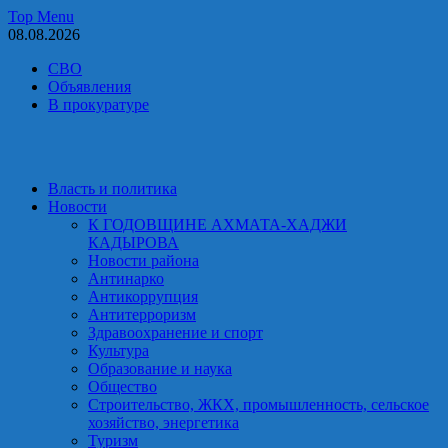
Skip
Top Menu
to
08.08.2026
content
СВО
Объявления
В прокуратуре
Власть и политика
Новости
К ГОДОВЩИНЕ АХМАТА-ХАДЖИ
КАДЫРОВА
Новости района
Антинарко
Антикоррупция
Антитерроризм
Здравоохранение и спорт
Культура
Образование и наука
Общество
Строительство, ЖКХ, промышленность, сельское
хозяйство, энергетика
Туризм