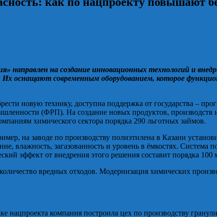
асность: как по нацпроекту повышают б
» направлен на создание инновационных технологий и внедре
. Их оснащают современным оборудованием, которое функцио
ти новую технику, доступна поддержка от государства – прог
ышленности (ФРП). На создание новых продуктов, производств 
омпаниям химического сектора порядка 290 льготных займов.
имер, на заводе по производству полиэтилена в Казани установ
ние, влажность, загазованность и уровень в ёмкостях. Система 
ский эффект от внедрения этого решения составит порядка 100 м
количество вредных отходов. Модернизация химических произво
 нацпроекта компания построила цех по производству гранули