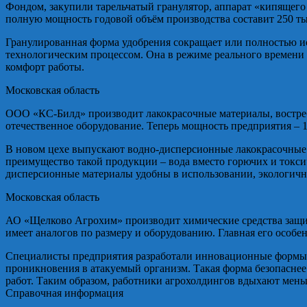
Фондом, закупили тарельчатый гранулятор, аппарат «кипящего 
полную мощность годовой объём производства составит 250 ты
Гранулированная форма удобрения сокращает или полностью ис
технологическим процессом. Она в режиме реального времени 
комфорт работы.
Московская область
ООО «КС-Билд» производит лакокрасочные материалы, востре
отечественное оборудование. Теперь мощность предприятия – 1
В новом цехе выпускают водно-дисперсионные лакокрасочные 
преимущество такой продукции – вода вместо горючих и токси
дисперсионные материалы удобны в использовании, экологичны
Московская область
АО «Щелково Агрохим» производит химические средства защит
имеет аналогов по размеру и оборудованию. Главная его особ
Специалисты предприятия разработали инновационные формы п
проникновения в атакуемый организм. Такая форма безопаснее 
работ. Таким образом, работники агрохолдингов вдыхают мень
Справочная информация