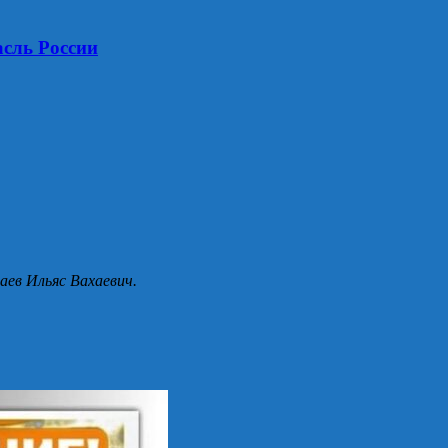
асль России
аев Ильяс Вахаевич.