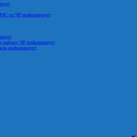
ирует
МЧС по ЧР информирует
ирует
у району ЧР информирует
ском информирует