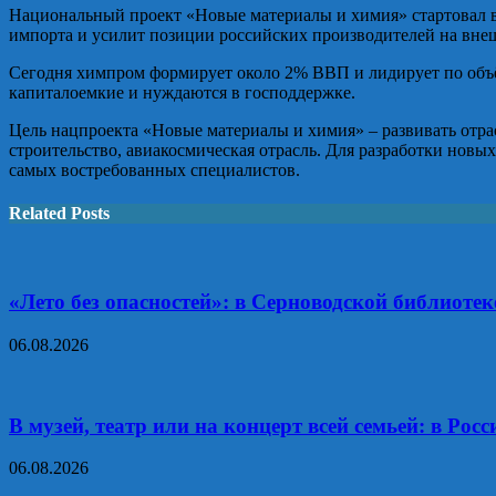
Национальный проект «Новые материалы и химия» стартовал в 2
импорта и усилит позиции российских производителей на внеш
Сегодня химпром формирует около 2% ВВП и лидирует по объё
капиталоемкие и нуждаются в господдержке.
Цель нацпроекта «Новые материалы и химия» – развивать отра
строительство, авиакосмическая отрасль. Для разработки нов
самых востребованных специалистов.
Related Posts
«Лето без опасностей»: в Серноводской библиотек
06.08.2026
В музей, театр или на концерт всей семьей: в Р
06.08.2026