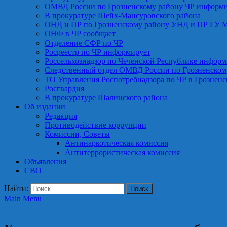
ОМВД России по Грозненскому району ЧР информ
В прокуратуре Шейх-Мансуровского района
ОНД и ПР по Грозненскому району УНД и ПР ГУ 
ОНФ в ЧР сообщает
Отделение СФР по ЧР
Росреестр по ЧР информирует
Россельхознадзор по Чеченской Республике информ
Следственный отдел ОМВД России по Грозненском
ТО Управления Роспотребнадзора по ЧР в Грознен
Росгвардия
В прокуратуре Шалинского района
Об издании
Редакция
Противодействие коррупции
Комиссии, Советы
Антинаркотическая комиссия
Антитеррористическая комиссия
Объявления
СВО
Найти:
Main Menu
Национальные проекты России