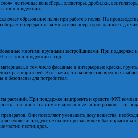
слоя», ленточные конвейеры, элеваторы, дробилки, вентиляторы,
с. тонн продукции.
ключает образование пыли при работе в полях. На производстве
собирает и передаёт на компьютеры операторов данные с датчик
бованные многими крупными застройщиками. При поддержке на
0 тыс. тонн продукции в год.
материалы, в том числе фасадные и интерьерные краски, грунт
чных растворителей. Это значит, что количество вредных выбро
 и безопасны для потребителя.
ы растений. При поддержке нацпроекта и средств ФРП компания
енность – полностью автоматизированные линии розлива – от по
репаратов. Они позволяют уменьшить дозу вещества, необходим
для человека: продукт не пылит при загрузке в бак опрыскивате
ше частиц пестицидов.