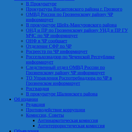
В Прокуратуре
Прокуратура Висаитовского района г. Грозного
ОМВД России по Грозненскому району ЧР
информирует
В прокуратуре Шейх-Мансуровского района
ОНД и ПР по Грозненскому району УНД и ПР ГУ
МЧС по ЧР информирует
ОНФ в ЧР сообщает
Отделение СФР по ЧР
Росреестр по ЧР информирует
Россельхознадзор по Чеченской Республике
информирует
Следственный отдел ОМВД России по
Грозненскому району ЧР информирует
ТО Управления Роспотребнадзора по ЧР в
Грозненском информирует
Росгвардия
В прокуратуре Шалинского района
Об издании
Редакция
Противодействие коррупции
Комиссии, Советы
Антинаркотическая комиссия
Антитеррористическая комиссия
Объявления