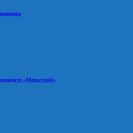
 пшеницы
мпоненте «Меркурий»