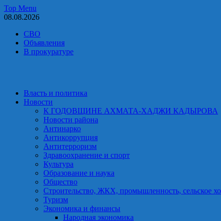
Skip
Top Menu
to
08.08.2026
content
СВО
Объявления
В прокуратуре
Власть и политика
Новости
К ГОДОВЩИНЕ АХМАТА-ХАДЖИ КАДЫРОВА
Новости района
Антинарко
Антикоррупция
Антитерроризм
Здравоохранение и спорт
Культура
Образование и наука
Общество
Строительство, ЖКХ, промышленность, сельское хо
Туризм
Экономика и финансы
Народная экономика