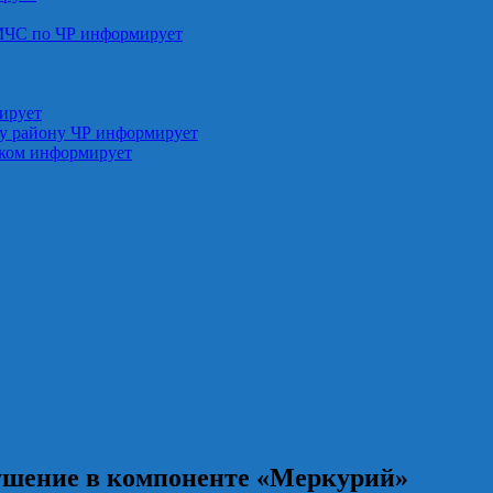
МЧС по ЧР информирует
ирует
у району ЧР информирует
ском информирует
рушение в компоненте «Меркурий»