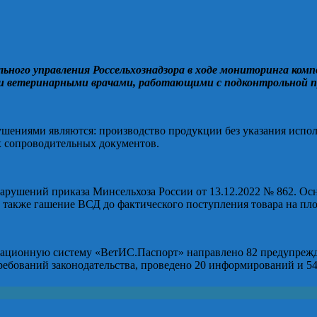
ального управления Россельхознадзора в ходе мониторинга ко
и ветеринарными врачами, работающими с подконтрольной п
шениями являются: производство продукции без указания испол
ых сопроводительных документов.
нарушений приказа Минсельхоза России от 13.12.2022 № 862. О
 также гашение ВСД до фактического поступления товара на пл
рмационную систему «ВетИС.Паспорт» направлено 82 предупреж
ебований законодательства, проведено 20 информирований и 54