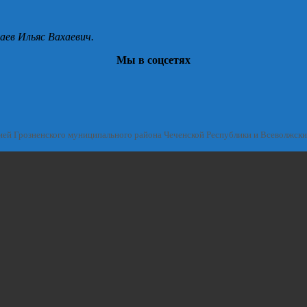
аев Ильяс Вахаевич.
Мы в соцсетях
ией Грозненского муниципального района Чеченской Республики и Всеволжск