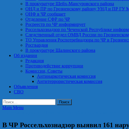
В прокуратуре Шейх-Мансуровского района
ОНД и ПР по Грозненскому району УНД и ПР ГУ 
ОНФ в ЧР сообщает
Отделение СФР по ЧР
Росреестр по ЧР информирует
Россельхознадзор по Чеченской Республике информ
Следственный отдел ОМВД России по Грозненском
ТО Управления Роспотребнадзора по ЧР в Грознен
Росгвардия
В прокуратуре Шалинского района
Об издании
Редакция
Противодействие коррупции
Комиссии, Советы
Антинаркотическая комиссия
Антитеррористическая комиссия
Объявления
СВО
Найти:
Main Menu
Россельхознадзор по Чеченской Республике информирует
В ЧР Россельхознадзор выявил 161 на