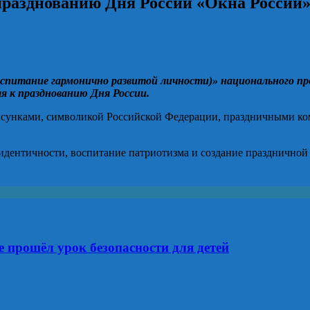
празднованию Дня России «Окна России
Воспитание гармонично развитой личности)» национального 
я к празднованию Дня России.
исунками, символикой Российской Федерации, праздничными к
идентичности, воспитание патриотизма и создание праздничной
е прошёл урок безопасности для детей