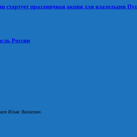
оссии стартует праздничная акция для владельцев 
асль России
аев Ильяс Вахаевич.