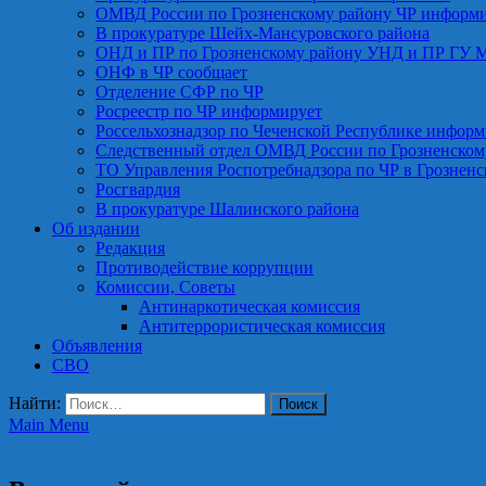
ОМВД России по Грозненскому району ЧР информ
В прокуратуре Шейх-Мансуровского района
ОНД и ПР по Грозненскому району УНД и ПР ГУ 
ОНФ в ЧР сообщает
Отделение СФР по ЧР
Росреестр по ЧР информирует
Россельхознадзор по Чеченской Республике информ
Следственный отдел ОМВД России по Грозненском
ТО Управления Роспотребнадзора по ЧР в Грознен
Росгвардия
В прокуратуре Шалинского района
Об издании
Редакция
Противодействие коррупции
Комиссии, Советы
Антинаркотическая комиссия
Антитеррористическая комиссия
Объявления
СВО
Найти:
Main Menu
Национальные проекты России