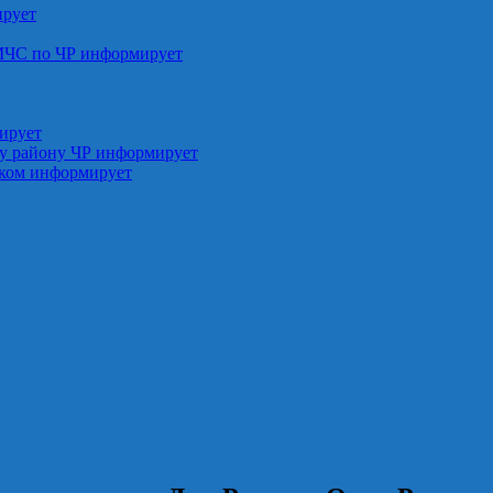
ирует
МЧС по ЧР информирует
ирует
у району ЧР информирует
ском информирует