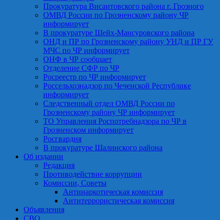
Прокуратура Висаитовского района г. Грозного
ОМВД России по Грозненскому району ЧР
информирует
В прокуратуре Шейх-Мансуровского района
ОНД и ПР по Грозненскому району УНД и ПР ГУ
МЧС по ЧР информирует
ОНФ в ЧР сообщает
Отделение СФР по ЧР
Росреестр по ЧР информирует
Россельхознадзор по Чеченской Республике
информирует
Следственный отдел ОМВД России по
Грозненскому району ЧР информирует
ТО Управления Роспотребнадзора по ЧР в
Грозненском информирует
Росгвардия
В прокуратуре Шалинского района
Об издании
Редакция
Противодействие коррупции
Комиссии, Советы
Антинаркотическая комиссия
Антитеррористическая комиссия
Объявления
СВО