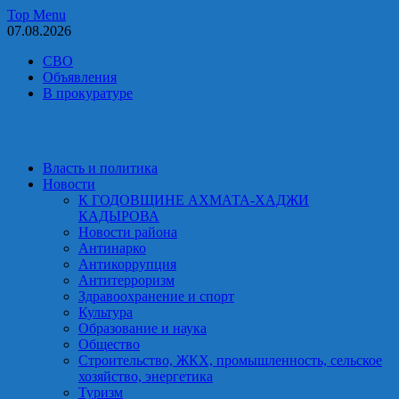
Skip
Top Menu
to
07.08.2026
content
СВО
Объявления
В прокуратуре
Власть и политика
Новости
К ГОДОВЩИНЕ АХМАТА-ХАДЖИ
КАДЫРОВА
Новости района
Антинарко
Антикоррупция
Антитерроризм
Здравоохранение и спорт
Культура
Образование и наука
Общество
Строительство, ЖКХ, промышленность, сельское
хозяйство, энергетика
Туризм