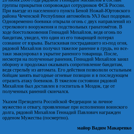
группы прикрытия сопровождал сотрудников ФСБ России.
При выезде из населенного пункта Беной Ножай-Юртовского
района Чеченской Республики автомобиль УАЗ был подорван.
Одновременно боевики открыли огонь с двух направлений из
стрелкового вооружения и подствольных гранатомётов. В
ходе боестолкновения Геннадий Михайлов, ведя огонь по
бандитам, увидел, что один из его товарищей потерял
сознание от взрыва. Вытаскивая пострадавшего из-под огня,
рядовой Михайлов получил тяжелое ранение в грудь, но все-
таки эвакуировал в укрытие раненого товарища. После,
несмотря на полученные ранения, Геннадий Михайлов занял
оборону и продолжал оказывать сопротивление бандитам,
ведя стрельбу из автомата. Его действия позволили остальным
бойцам занять выгодные огневые позиции и в последующем
отразить атаку боевиков. В тяжелом состоянии рядовой
Михайлов был доставлен в госпиталь в Моздок, где от
полученных ранений скончался.
Указом Президента Российской Федерации за личное
мужество и отвагу, проявленные при исполнении воинского
долга, рядовой Михайлов Геннадий Павлович награжден
орденом Мужества (посмертно).
майор Вадим Макаренко