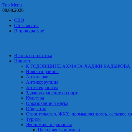
Skip
Top Menu
to
08.08.2026
content
СВО
Объявления
В прокуратуре
Власть и политика
Новости
К ГОДОВЩИНЕ АХМАТА-ХАДЖИ КАДЫРОВА
Новости района
Антинарко
Антикоррупция
Антитерроризм
Здравоохранение и спорт
Культура
Образование и наука
Общество
Строительство, ЖКХ, промышленность, сельское хо
Туризм
Экономика и финансы
Народная экономика