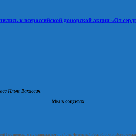
ились к всероссийской донорской акции «От сердц
аев Ильяс Вахаевич.
Мы в соцсетях
ией Грозненского муниципального района Чеченской Республики и Всеволжск