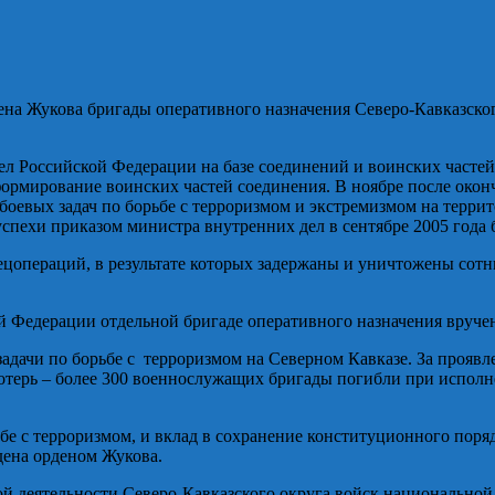
рдена Жукова бригады оперативного назначения Северо-Кавказск
дел Российской Федерации на базе соединений и воинских часте
рмирование воинских частей соединения. В ноябре после оконч
оевых задач по борьбе с терроризмом и экстремизмом на террит
успехи приказом министра внутренних дел в сентябре 2005 год
операций, в результате которых задержаны и уничтожены сотни
й Федерации отдельной бригаде оперативного назначения вручен
адачи по борьбе с терроризмом на Северном Кавказе. За прояв
терь – более 300 военнослужащих бригады погибли при исполнен
ьбе с терроризмом, и вклад в сохранение конституционного пор
дена орденом Жукова.
ой деятельности Северо-Кавказского округа войск национальной