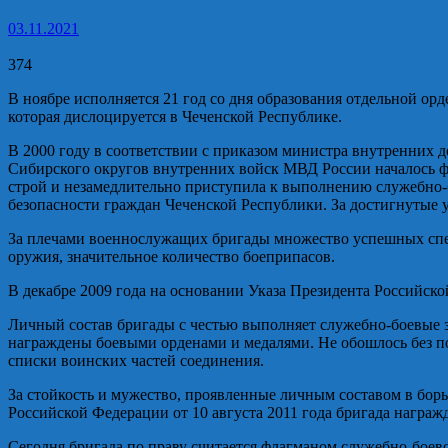
03.11.2021
374
В ноябре исполняется 21 год со дня образования отдельной о
которая дислоцируется в Чеченской Республике.
В 2000 году в соответствии с приказом министра внутренних 
Сибирского округов внутренних войск МВД России началось фо
строй и незамедлительно приступила к выполнению служебно-б
безопасности граждан Чеченской Республики. За достигнутые 
За плечами военнослужащих бригады множество успешных спец
оружия, значительное количество боеприпасов.
В декабре 2009 года на основании Указа Президента Российско
Личный состав бригады с честью выполняет служебно-боевые з
награждены боевыми орденами и медалями. Не обошлось без по
списки воинских частей соединения.
За стойкость и мужество, проявленные личным составом в бор
Российской Федерации от 10 августа 2011 года бригада награж
Сегодня бригада по праву считается флагманом служебно-боев