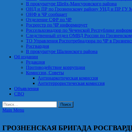
В прокуратуре Шейх-Мансуровского района
ОНД и ПР по Грозненскому району УНД и ПР ГУ 
ОНФ в ЧР сообщает
Отделение СФР по ЧР
Росреестр по ЧР информирует
Россельхознадзор по Чеченской Республике информ
Следственный отдел ОМВД России по Грозненском
ТО Управления Роспотребнадзора по ЧР в Грознен
Росгвардия
В прокуратуре Шалинского района
Об издании
Редакция
Противодействие коррупции
Комиссии, Советы
Антинаркотическая комиссия
Антитеррористическая комиссия
Объявления
СВО
Найти:
Main Menu
Росгвардия
ГРОЗНЕНСКАЯ БРИГАДА РОСГВАРД