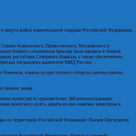
ого округа войск национальной гвардии Российской Федерации,
й Северо-Кавказского, Приволжского, Московского и
ания боевого слаживания бригада была введена в боевой
ориях республик Северного Кавказа, а также обеспечению
а бригада награждена вымпелом МВД России.
 боевиков, изъяты из преступного оборота тысячи единиц
о Боевое знамя.
ленное мужество и героизм более 380 военнослужащих
ии воинского долга, девять из них навечно зачислены в
ядка на территории Российской Федерации Указом Президента
 гвардии Российской Федерации. Наряду с охраной