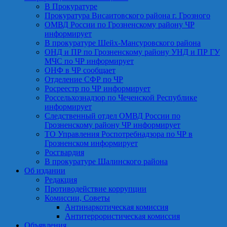
В Прокуратуре
Прокуратура Висаитовского района г. Грозного
ОМВД России по Грозненскому району ЧР
информирует
В прокуратуре Шейх-Мансуровского района
ОНД и ПР по Грозненскому району УНД и ПР ГУ
МЧС по ЧР информирует
ОНФ в ЧР сообщает
Отделение СФР по ЧР
Росреестр по ЧР информирует
Россельхознадзор по Чеченской Республике
информирует
Следственный отдел ОМВД России по
Грозненскому району ЧР информирует
ТО Управления Роспотребнадзора по ЧР в
Грозненском информирует
Росгвардия
В прокуратуре Шалинского района
Об издании
Редакция
Противодействие коррупции
Комиссии, Советы
Антинаркотическая комиссия
Антитеррористическая комиссия
Объявления