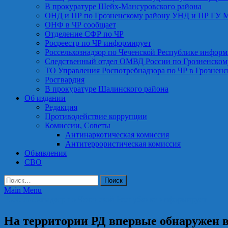
В прокуратуре Шейх-Мансуровского района
ОНД и ПР по Грозненскому району УНД и ПР ГУ 
ОНФ в ЧР сообщает
Отделение СФР по ЧР
Росреестр по ЧР информирует
Россельхознадзор по Чеченской Республике информ
Следственный отдел ОМВД России по Грозненском
ТО Управления Роспотребнадзора по ЧР в Грознен
Росгвардия
В прокуратуре Шалинского района
Об издании
Редакция
Противодействие коррупции
Комиссии, Советы
Антинаркотическая комиссия
Антитеррористическая комиссия
Объявления
СВО
Найти:
Main Menu
Россельхознадзор по Чеченской Республике информирует
На территории РД впервые обнаружен 