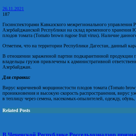
26.11.2021
187
Госинспекторами Кавказского межрегионального управления Ро
Азербайджанской Республики на склад временного хранения
плодов томата (Tomato brown rugose fruit virus). Наличие да
Отметим, что на территории Республики Дагестан, данный ка
В отношении зараженной партии подкарантинной продукции п
владельцы грузов привлечены к административной ответствен
Азербайджан.
Для справки:
Вирус коричневой морщинистости плодов томата (Tomato brown 
проникновения и высокую скорость распространения, вирус уж
в теплицу через семена, насекомых-опылителей, одежду, обувь,
Related Posts
В Чеченской Республике Россельхознадзор призн