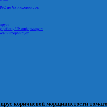
МЧС по ЧР информирует
ирует
у району ЧР информирует
ском информирует
вирус коричневой морщинистости томато