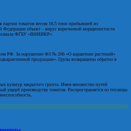
я партии томатов весом 16,5 тонн прибывшей из
 Федерации объект – вирус коричневой морщинистости
го филиала ФГБУ «ВНИИКР».
вом РФ. За нарушение ФЗ № 206 «О карантине растений»
подкарантинной продукции». Грузы возвращены обратно в
ных культур закрытого грунта. Имея множество путей
ный ущерб производству томатов. Распространяется из теплицы
знеспособность.
 пшеницы