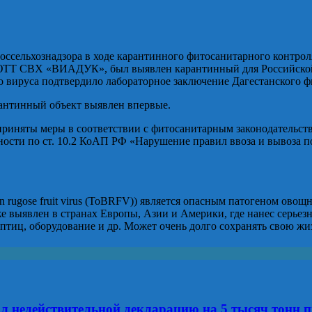
ссельхознадзора в ходе карантинного фитосанитарного контрол
 ЮТТ СВХ «ВИАДУК», был выявлен карантинный для Российской
нного вируса подтвердило лабораторное заключение Дагестанско
рантинный объект выявлен впервые.
риняты меры в соответствии с фитосанитарным законодательст
ности по ст. 10.2 КоАП РФ «Нарушение правил ввоза и вывоза 
rugose fruit virus (ToBRFV)) является опасным патогеном овощ
е выявлен в странах Европы, Азии и Америки, где нанес серьез
 птиц, оборудование и др. Может очень долго сохранять свою жи
ал недействительной декларацию на 5 тысяч тонн