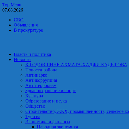
Skip
Top Menu
to
07.08.2026
content
СВО
Объявления
В прокуратуре
Власть и политика
Новости
К ГОДОВЩИНЕ АХМАТА-ХАДЖИ КАДЫРОВА
Новости района
Антинарко
Антикоррупция
Антитерроризм
Здравоохранение и спорт
Культура
Образование и наука
Общество
Строительство, ЖКХ, промышленность, сельское хо
Туризм
Экономика и финансы
Народная экономика