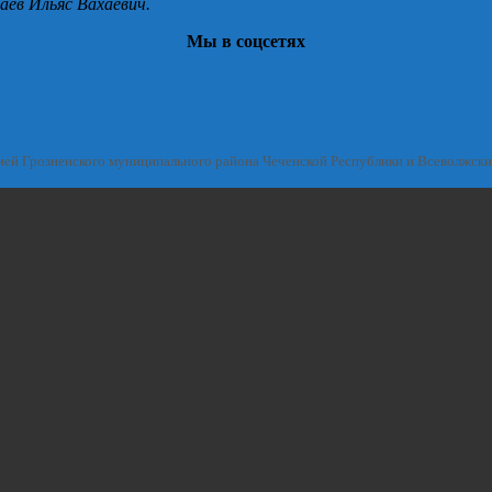
аев Ильяс Вахаевич.
Мы в соцсетях
ией Грозненского муниципального района Чеченской Республики и Всеволжск