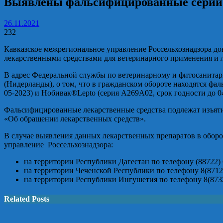
Выявлены фальсифицированные серии 
26.11.2021
232
Кавказское межрегиональное управление Россельхознадзора д
лекарственными средствами для ветеринарного применения и 
В адрес Федеральной службы по ветеринарному и фитосанитарн
(Нидерланды), о том, что в гражданском обороте находятся 
05-2023) и Нобивак®Lepto (серия А269А02, срок годности до 04
Фальсифицированные лекарственные средства подлежат изъятию
«Об обращении лекарственных средств».
В случае выявления данных лекарственных препаратов в оборо
управление Россельхознадзора:
на территории Республики Дагестан по телефону (88722)
на территории Чеченской Республики по телефону 8(8712
на территории Республики Ингушетия по телефону 8(8732)
Related Posts