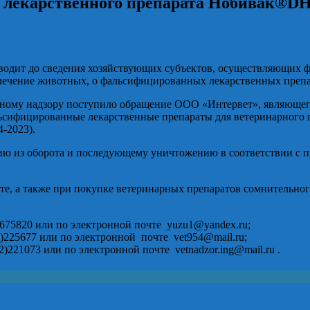
лекарственного препарата Нобивак®DH
оводит до сведения хозяйствующих субъектов, осуществляющих 
лечение животных, о фальсифицированных лекарственных препар
ому надзору поступило обращение ООО «Интервет», являющегося 
фальсифицированные лекарственные препараты для ветеринарного
-2023).
 из оборота и последующему уничтожению в соответствии с пун
те, а также при покупке ветеринарных препаратов сомнительног
 675820 или по электронной почте yuzu1@yandex.ru;
)225677 или по электронной почте vet954@mail.ru;
221073 или по электронной почте vetnadzor.ing@mail.ru .