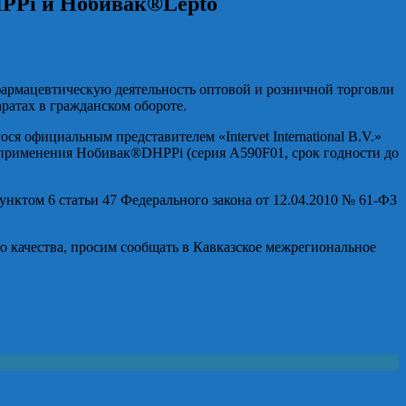
PPi и Нобивак®Lepto
фармацевтическую деятельность оптовой и розничной торговли
атах в гражданском обороте.
официальным представителем «Intervet Internаtional B.V.»
 применения Нобивак®DHPPi (серия А590F01, срок годности до
ктом 6 статьи 47 Федерального закона от 12.04.2010 № 61-ФЗ
о качества, просим сообщать в Кавказское межрегиональное