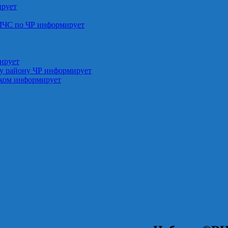
ирует
МЧС по ЧР информирует
ирует
у району ЧР информирует
ском информирует