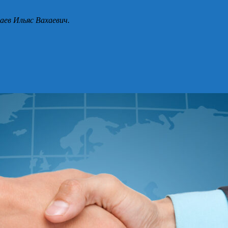
аев Ильяс Вахаевич.