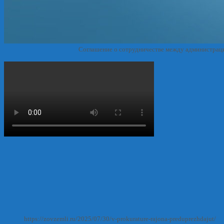
Соглашение о сотрудничестве между администрац
https://zovzemli.ru/2025/07/30/v-prokurature-rajona-preduprezhdajut/