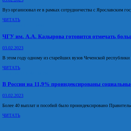
увеличился
на
Вуз организовал ее в рамках сотрудничества с Ярославским г
11.9
%
Олимпиада
ЧИТАТЬ
по
Образование и наука
математике
среди
ЧГУ им. А.А. Кадырова готовится отмечать боль
семиклассников
прошла
03.02.2023
в
ЧГУ
В этом году одному из старейших вузов Чеченской республики 
им.
А.А.
ЧГУ
ЧИТАТЬ
Кадырова
им.
Экономика и финансы
А.А.
Кадырова
В России на 11,9% проиндексированы социальны
готовится
отмечать
03.02.2023
большой
юбилей.
Более 40 выплат и пособий было проиндексировано Правитель
В
ЧИТАТЬ
России
на
11,9%