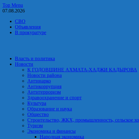
Skip
Top Menu
to
07.08.2026
content
СВО
Объявления
В прокуратуре
Власть и политика
Новости
К ГОДОВЩИНЕ АХМАТА-ХАДЖИ КАДЫРОВА
Новости района
Антинарко
Антикоррупция
Антитерроризм
Здравоохранение и спорт
Культура
Образование и наука
Общество
Строительство, ЖКХ, промышленность, сельское хо
Туризм
Экономика и финансы
Народная экономика