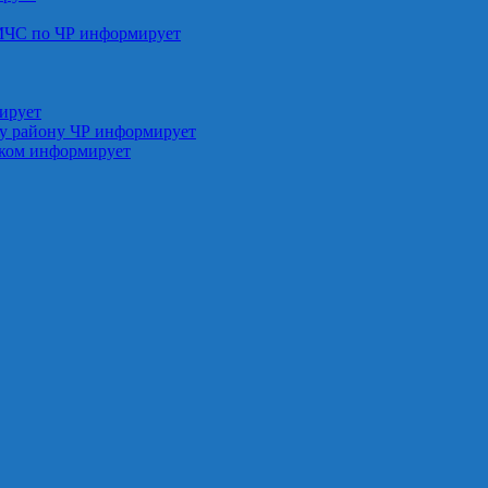
МЧС по ЧР информирует
ирует
у району ЧР информирует
ском информирует