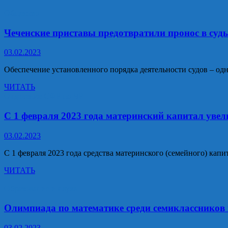
Общество
Чеченские приставы предотвратили пронос в суд
03.02.2023
Обеспечение установленного порядка деятельности судов – о
Чеченские
ЧИТАТЬ
приставы
Отделение СФР по ЧР
предотвратили
пронос
С 1 февраля 2023 года материнский капитал уве
в
суды
03.02.2023
более
300
С 1 февраля 2023 года средства материнского (семейного) кап
запрещенных
предметов
С
ЧИТАТЬ
1
февраля
Образование и наука
2023
года
Олимпиада по математике среди семиклассников
материнский
капитал
03.02.2023