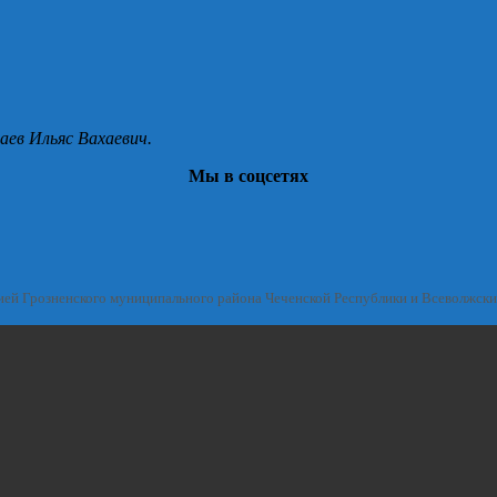
аев Ильяс Вахаевич.
Мы в соцсетях
ией Грозненского муниципального района Чеченской Республики и Всеволжск