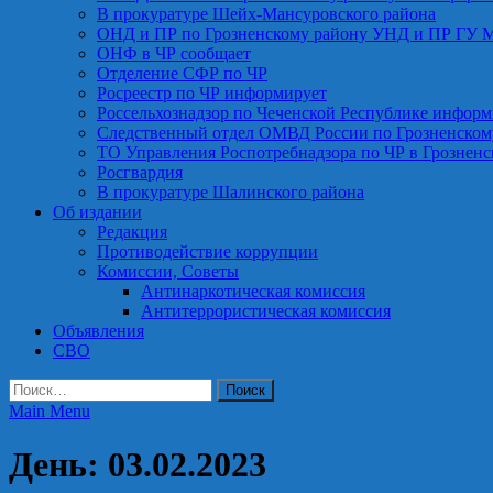
В прокуратуре Шейх-Мансуровского района
ОНД и ПР по Грозненскому району УНД и ПР ГУ 
ОНФ в ЧР сообщает
Отделение СФР по ЧР
Росреестр по ЧР информирует
Россельхознадзор по Чеченской Республике информ
Следственный отдел ОМВД России по Грозненском
ТО Управления Роспотребнадзора по ЧР в Грознен
Росгвардия
В прокуратуре Шалинского района
Об издании
Редакция
Противодействие коррупции
Комиссии, Советы
Антинаркотическая комиссия
Антитеррористическая комиссия
Объявления
СВО
Найти:
Main Menu
День:
03.02.2023