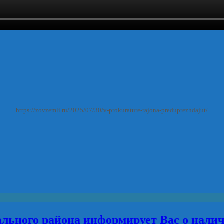
https://zovzemli.ru/2025/07/30/v-prokurature-rajona-preduprezhdajut/
льного района информирует Вас о нали