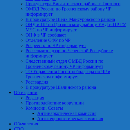
Прокуратура Висаитовского района г. Грозного
ОМВД России по Грозненскому району ЧР
информирует
В прокуратуре Шейх-Мансуровского района
ОНД и ПР по Грозненскому району УНД и ПР ГУ
МЧС по ЧР информирует
ОНФ в ЧР сообщает
Отделение СФР по ЧР
Росреестр по ЧР информирует
Россельхознадзор по Чеченской Республике
информирует
Следственный отдел ОМВД России по
Грозненскому району ЧР информирует
ТО Управления Роспотребнадзора по ЧР в
Грозненском информирует
Росгвардия
В прокуратуре Шалинского района
Об издании
Редакция
Противодействие коррупции
Комиссии, Советы
Антинаркотическая комиссия
Антитеррористическая комиссия
Объявления
СВО