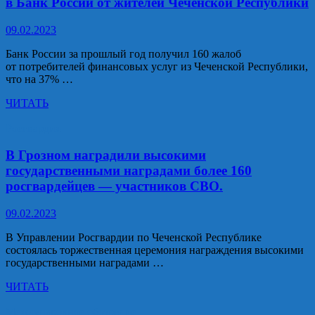
в Банк России от жителей Чеченской Республики
А.А.
Кадырова
09.02.2023
провел
в
Банк России за прошлый год получил 160 жалоб
рамках
от потребителей финансовых услуг из Чеченской Республики,
акции
что на 37% …
«Ученые
–
Более
ЧИТАТЬ
в
чем
школы!»
на треть
Росгвардия
сократилось
число
В Грозном наградили высокими
жалоб
государственными наградами более 160
в Банк
росгвардейцев — участников СВО.
России
от жителей
09.02.2023
Чеченской
Республики
В Управлении Росгвардии по Чеченской Республике
состоялась торжественная церемония награждения высокими
государственными наградами …
В
ЧИТАТЬ
Грозном
наградили
Международное обозрение