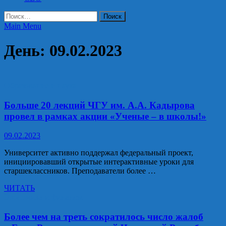
Найти:
Main Menu
День:
09.02.2023
Образование и наука
Больше 20 лекций ЧГУ им. А.А. Кадырова
провел в рамках акции «Ученые – в школы!»
09.02.2023
Университет активно поддержал федеральный проект,
инициировавший открытые интерактивные уроки для
старшеклассников. Преподаватели более …
Больше
ЧИТАТЬ
20
Экономика и финансы
лекций
ЧГУ
Более чем на треть сократилось число жалоб
им.