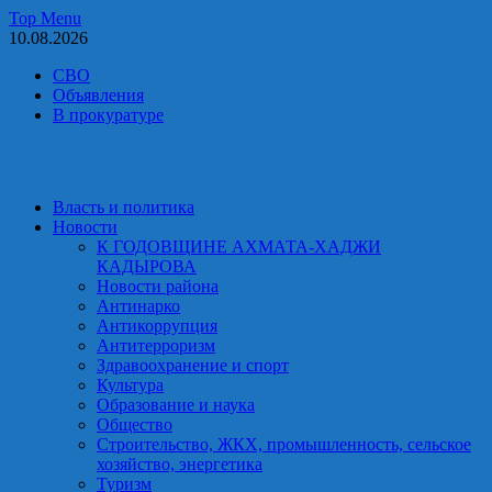
Skip
Top Menu
to
10.08.2026
content
СВО
Объявления
В прокуратуре
Власть и политика
Новости
К ГОДОВЩИНЕ АХМАТА-ХАДЖИ
КАДЫРОВА
Новости района
Антинарко
Антикоррупция
Антитерроризм
Здравоохранение и спорт
Культура
Образование и наука
Общество
Строительство, ЖКХ, промышленность, сельское
хозяйство, энергетика
Туризм