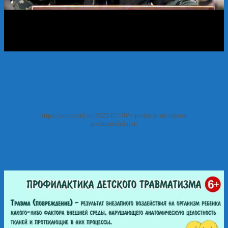
https://zovzemli.ru/2025/07/30/v-prokurature-rajona-
preduprezhdajut/