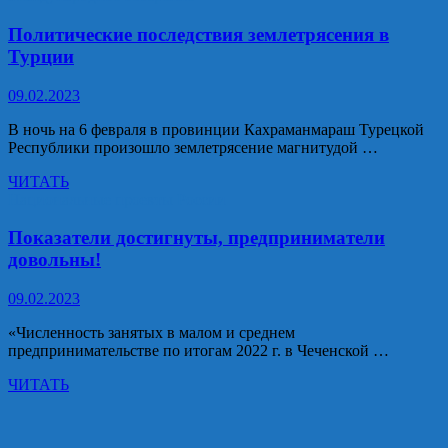
высокими
государственными
Политические последствия землетрясения в
наградами
Турции
более
160
09.02.2023
росгвардейцев
—
В ночь на 6 февраля в провинции Кахраманмараш Турецкой
участников
Республики произошло землетрясение магнитудой …
СВО.
Политические
ЧИТАТЬ
последствия
Национальные проекты России
землетрясения
в
Показатели достигнуты, предприниматели
Турции
довольны!
09.02.2023
«Численность занятых в малом и среднем
предпринимательстве по итогам 2022 г. в Чеченской …
Показатели
ЧИТАТЬ
достигнуты,
предприниматели
довольны!