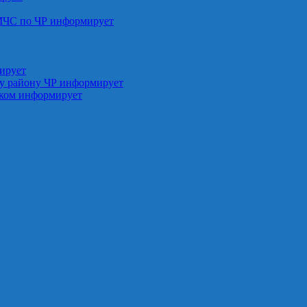
МЧС по ЧР информирует
ирует
у району ЧР информирует
ском информирует