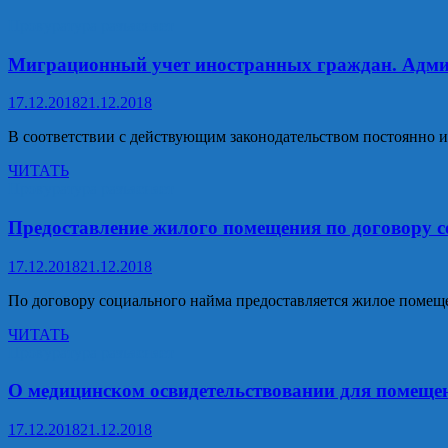
Прокуратура разъясняет
Миграционный учет иностранных граждан. Админ
17.12.2018
21.12.2018
В соответствии с действующим законодательством постоянно
Миграционный
ЧИТАТЬ
учет
Прокуратура разъясняет
иностранных
граждан.
Предоставление жилого помещения по договору 
Административная
ответственность
17.12.2018
21.12.2018
По договору социального найма предоставляется жилое пом
Предоставление
ЧИТАТЬ
жилого
Прокуратура разъясняет
помещения
по
О медицинском освидетельствовании для помещен
договору
социального
17.12.2018
21.12.2018
найма