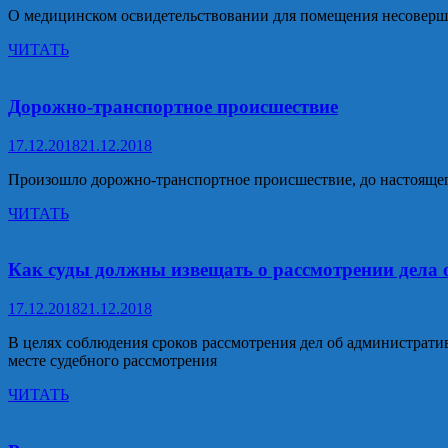
О медицинском освидетельствовании для помещения несоверш
О
ЧИТАТЬ
медицинском
Прокуратура разъясняет
освидетельствовании
для
Дорожно-транспортное происшествие
помещения
несовершеннолетних,
17.12.2018
21.12.2018
подозреваемых
в
Произошло дорожно-транспортное происшествие, до настоящег
преступлениях,
в
Дорожно-
ЧИТАТЬ
спецшколы
транспортное
Прокуратура разъясняет
происшествие
Как суды должны извещать о рассмотрении дела
17.12.2018
21.12.2018
В целях соблюдения сроков рассмотрения дел об администрат
месте судебного рассмотрения
Как
ЧИТАТЬ
суды
Прокуратура разъясняет
должны
извещать