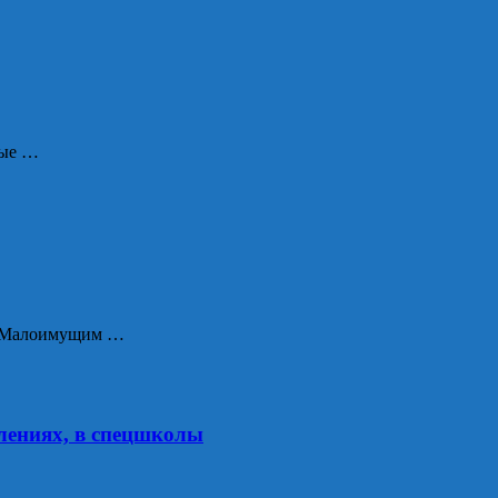
ные …
а. Малоимущим …
лениях, в спецшколы