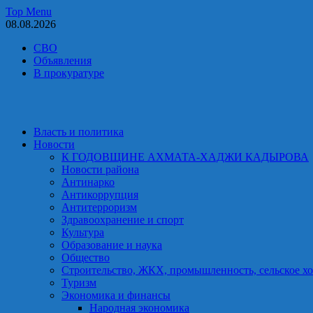
Skip
Top Menu
to
08.08.2026
content
СВО
Объявления
В прокуратуре
Власть и политика
Новости
К ГОДОВЩИНЕ АХМАТА-ХАДЖИ КАДЫРОВА
Новости района
Антинарко
Антикоррупция
Антитерроризм
Здравоохранение и спорт
Культура
Образование и наука
Общество
Строительство, ЖКХ, промышленность, сельское хо
Туризм
Экономика и финансы
Народная экономика