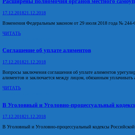
Расширены полномочия органов местного самоу
о
рассмотрении
17.12.2018
21.12.2018
дела
об
Bзменения Федеральным законом от 29 июля 2018 года № 244-Ф
административном
правонарушении?
Расширены
ЧИТАТЬ
полномочия
Прокуратура разъясняет
органов
местного
Соглашение об уплате алиментов
самоуправления
17.12.2018
21.12.2018
Вопросы заключения соглашения об уплате алиментов урегулир
алиментов и заключается между лицом, обязанным уплачивать 
Соглашение
ЧИТАТЬ
об
Прокуратура разъясняет
уплате
алиментов
В Уголовный и Уголовно-процессуальный кодекс
17.12.2018
21.12.2018
В Уголовный и Уголовно-процессуальный кодексы Российской