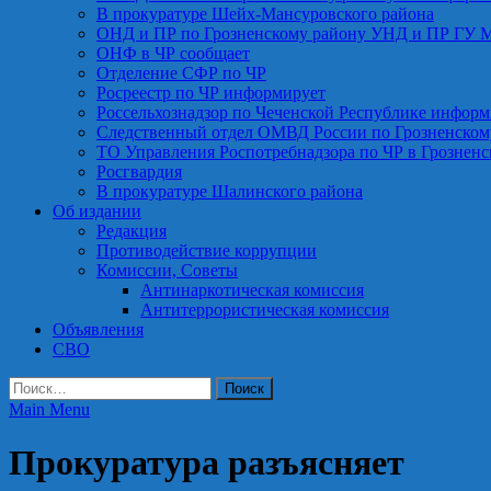
В прокуратуре Шейх-Мансуровского района
ОНД и ПР по Грозненскому району УНД и ПР ГУ 
ОНФ в ЧР сообщает
Отделение СФР по ЧР
Росреестр по ЧР информирует
Россельхознадзор по Чеченской Республике информ
Следственный отдел ОМВД России по Грозненском
ТО Управления Роспотребнадзора по ЧР в Грознен
Росгвардия
В прокуратуре Шалинского района
Об издании
Редакция
Противодействие коррупции
Комиссии, Советы
Антинаркотическая комиссия
Антитеррористическая комиссия
Объявления
СВО
Найти:
Main Menu
Прокуратура разъясняет